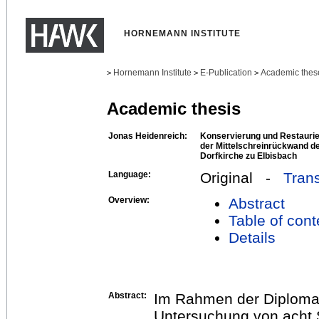
HORNEMANN INSTITUTE
Hornemann Institute
E-Publication
Academic thes
>
>
>
Academic thesis
Jonas Heidenreich:
Konservierung und Restaurie
der Mittelschreinrückwand de
Dorfkirche zu Elbisbach
Language:
Original -
Trans
Overview:
Abstract
Table of cont
Details
Abstract:
Im Rahmen der Diplomarb
Untersuchung von acht 