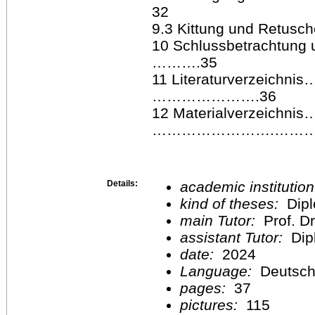
32
9.3 Kittung und Ret
10 Schlussbetracht
……….35
11 Literaturverz
………………….36
12 Materialverze
…………………….…………
Details:
academic institutio
kind of theses:
Dipl
main Tutor:
Prof. Dr
assistant Tutor:
Dip
date:
2024
Language:
Deutsc
pages:
37
pictures:
115