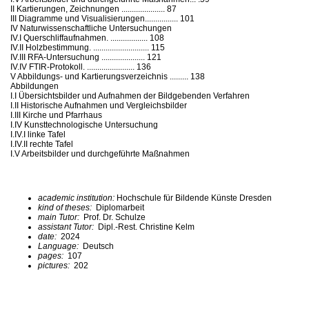
II Kartierungen, Zeichnungen ..................... 87
III Diagramme und Visualisierungen................ 101
IV Naturwissenschaftliche Untersuchungen
IV.I Querschliffaufnahmen. .................. 108
IV.II Holzbestimmung. ........................... 115
IV.III RFA-Untersuchung ..................... 121
IV.IV FTIR-Protokoll. ....................... 136
V Abbildungs- und Kartierungsverzeichnis ......... 138
Abbildungen
I.I Übersichtsbilder und Aufnahmen der Bildgebenden Verfahren
I.II Historische Aufnahmen und Vergleichsbilder
I.III Kirche und Pfarrhaus
I.IV Kunsttechnologische Untersuchung
I.IV.I linke Tafel
I.IV.II rechte Tafel
I.V Arbeitsbilder und durchgeführte Maßnahmen
academic institution:
Hochschule für Bildende Künste Dresden
kind of theses:
Diplomarbeit
main Tutor:
Prof. Dr. Schulze
assistant Tutor:
Dipl.-Rest. Christine Kelm
date:
2024
Language:
Deutsch
pages:
107
pictures:
202