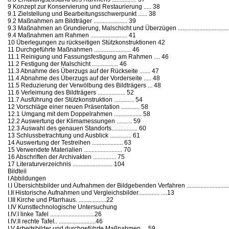
9 Konzept zur Konservierung und Restaurierung ..... 38
9.1 Zielstellung und Bearbeitungsschwerpunkt ...... 38
9.2 Maßnahmen am Bildträger ...................... 39
9.3 Maßnahmen an Grundierung, Malschicht und Überzügen ......................................
9.4 Maßnahmen am Rahmen ........................ 41
10 Überlegungen zu rückseitigen Stützkonstruktionen 42
11 Durchgeführte Maßnahmen ........................ 46
11.1 Reinigung und Fassungsfestigung am Rahmen .... 46
11.2 Festigung der Malschicht ................. 46
11.3 Abnahme des Überzugs auf der Rückseite ....... 47
11.4 Abnahme des Überzugs auf der Vorderseite ..... 48
11.5 Reduzierung der Verwölbung des Bildträgers ... 48
11.6 Verleimung des Bildträgers .................. 52
11.7 Ausführung der Stützkonstruktion ............. 54
12 Vorschläge einer neuen Präsentation ............ 58
12.1 Umgang mit dem Doppelrahmen .................. 58
12.2 Auswertung der Klimamessungen .......... 59
12.3 Auswahl des genauen Standorts................. 60
13 Schlussbetrachtung und Ausblick .............. 61
14 Auswertung der Testreihen .................... 63
15 Verwendete Materialien ......................... 70
16 Abschriften der Archivakten ............... 75
17 Literaturverzeichnis .......................... 104
Bildteil
I Abbildungen
I.I Übersichtsbilder und Aufnahmen der Bildgebenden Verfahren ...............................
I.II Historische Aufnahmen und Vergleichsbilder.............. ....13
I.III Kirche und Pfarrhaus. ..................22
I.IV Kunsttechnologische Untersuchung
I.IV.I linke Tafel .............................26
I.IV.II rechte Tafel.. ........................46
I.V Arbeitsbilder und durchgeführte Maßnahmen... .59