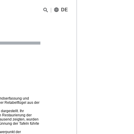
DE
andserfassung und
er Retabelflügel aus der
dargestellt. Ihr
n Restaurierung der
tausend zeigten, wurden
ünnung der Tafeln führte
hwerpunkt der