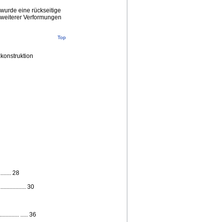
 wurde eine rückseitige
ng weiterer Verformungen
Top
zkonstruktion
..... 28
............. 30
....... ..... 36