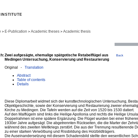
INSTITUTE
e
E-Publication
Academic theses
Academic thesis
>
>
>
ch:
Zwei aufgesägte, ehemalige spätgotische Retabelflügel aus
Back
Medingen Untersuchung, Konservierung und Restaurierung
Original -
Translation
Abstract
Table of contents
Details
Diese Diplomarbeit widmet sich der kunsttechnologischen Untersuchung, Best
Objektgeschichte, sowie der Konservierung und Restaurierung zweier ehemalig
Kirche zu Medingen. Die Tafeln werden auf die Zeit von 1520 bis 1530 datiert.
Auf den Malflügeln sind links die Heilige Apollonia und rechts die Heilige Ursula 
Doppelrahmen ist eine spätere Ergänzung. Die Flügel wurden bei einer frühere
1930er Jahre aufgesägt. Die abgetrennten Rückseiten, die die Marter der Zehn
während des zweiten Weltkriegs zerstört. Die aus der Trennung resultierende D
zu einer starken Verwölbung und Rissbildung des Holzbildträgers.
Die Auseinandersetzung mit diesem Schadensbild stellte den wesentlichen Sc