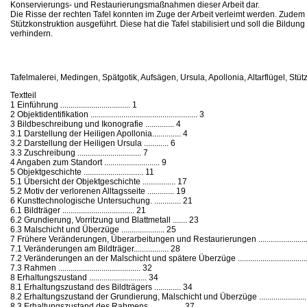
Konservierungs- und Restaurierungsmaßnahmen dieser Arbeit dar.
Die Risse der rechten Tafel konnten im Zuge der Arbeit verleimt werden. Zudem
Stützkonstruktion ausgeführt. Diese hat die Tafel stabilisiert und soll die Bildu
verhindern.
Tafelmalerei, Medingen, Spätgotik, Aufsägen, Ursula, Apollonia, Altarflügel, Stüt
Textteil
1 Einführung .................................. 1
2 Objektidentifikation .................................................... 3
3 Bildbeschreibung und Ikonografie .............. 4
3.1 Darstellung der Heiligen Apollonia.............. 4
3.2 Darstellung der Heiligen Ursula ............ 6
3.3 Zuschreibung ............................... 7
4 Angaben zum Standort ........................... 9
5 Objektgeschichte ............................. 11
5.1 Übersicht der Objektgeschichte ................ 17
5.2 Motiv der verlorenen Alltagsseite ............. 19
6 Kunsttechnologische Untersuchung. ............. 21
6.1 Bildträger ................................... 21
6.2 Grundierung, Vorritzung und Blattmetall ....... 23
6.3 Malschicht und Überzüge ..................... 25
7 Frühere Veränderungen, Überarbeitungen und Restaurierungen ..........................
7.1 Veränderungen am Bildträger................. 28
7.2 Veränderungen an der Malschicht und spätere Überzüge ......................................
7.3 Rahmen ........................................ 32
8 Erhaltungszustand ............................ 34
8.1 Erhaltungszustand des Bildträgers ............. 34
8.2 Erhaltungszustand der Grundierung, Malschicht und Überzüge .............................
8.3 Erhaltungszustand des Rahmens ................ 37