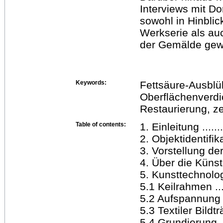
Interviews mit Do
sowohl in Hinblic
Werkserie als au
der Gemälde gew
Keywords:
Fettsäure-Ausblüh
Oberflächenverdi
Restaurierung, z
Table of contents:
1. Einleitung .........
2. Objektidentifikatio
3. Vorstellung der G
4. Über die Künstler
5. Kunsttechnologi
5.1 Keilrahmen .......
5.2 Aufspannung ......
5.3 Textiler Bildträge
5.4 Grundierung ......