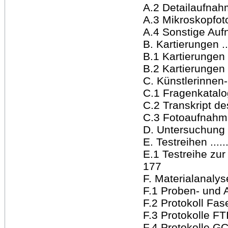
A.2 Detailaufnahmen .
A.3 Mikroskopfotos ..
A.4 Sonstige Aufnahm
B. Kartierungen ......
B.1 Kartierungen G
B.2 Kartierungen 
C. Künstlerinnen-Int
C.1 Fragenkatalog ...
C.2 Transkript des I
C.3 Fotoaufnahme I
D. Untersuchung der
E. Testreihen ........
E.1 Testreihe zu
177
F. Materialanalysen .
F.1 Proben- und An
F.2 Protokoll Fasera
F.3 Protokolle FTIR 
F.4 Protokolle GC-M