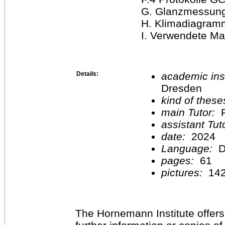
G. Glanzmessungen ..
H. Klimadiagramm.....
I. Verwendete Mate
Details:
academic inst
Dresden
kind of these
main Tutor:
P
assistant Tu
date:
2024
Language:
D
pages:
61
pictures:
14
The Hornemann Institute offers