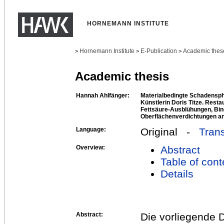
HORNEMANN INSTITUTE
Hornemann Institute
E-Publication
Academic thes
>
>
>
Academic thesis
Hannah Ahlfänger:
Materialbedingte Schadensp
Künstlerin Doris Titze. Rest
Fettsäure-Ausblühungen, Bind
Oberflächenverdichtungen an
Language:
Original -
Trans
Overview:
Abstract
Table of cont
Details
Abstract:
Die vorliegende D