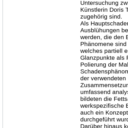
Untersuchung zwe
Künstlerin Doris 
zugehörig sind.
Als Hauptschaden
Ausblühungen bei
werden, die den B
Phänomene sind a
welches partiell 
Glanzpunkte als 
Polierung der Ma
Schadensphänome
der verwendeten 
Zusammensetzun
umfassend analys
bildeten die Fet
werkspezifische 
auch ein Konzept
durchgeführt wur
Darüber hinaus ko