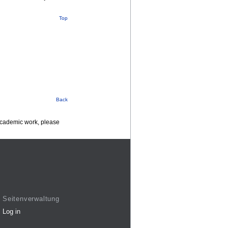
Top
Back
 academic work, please
Seitenverwaltung
Log in