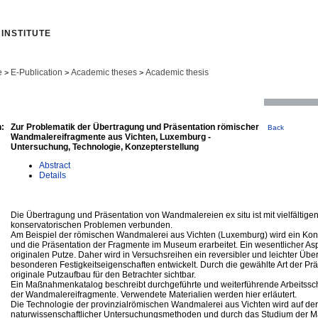
INSTITUTE
e
E-Publication
Academic theses
Academic thesis
>
>
>
:
Zur Problematik der Übertragung und Präsentation römischer
Back
Wandmalereifragmente aus Vichten, Luxemburg -
Untersuchung, Technologie, Konzepterstellung
Abstract
Details
Die Übertragung und Präsentation von Wandmalereien ex situ ist mit vielfältige
konservatorischen Problemen verbunden.
Am Beispiel der römischen Wandmalerei aus Vichten (Luxemburg) wird ein Konz
und die Präsentation der Fragmente im Museum erarbeitet. Ein wesentlicher Aspe
originalen Putze. Daher wird in Versuchsreihen ein reversibler und leichter Übe
besonderen Festigkeitseigenschaften entwickelt. Durch die gewählte Art der Präs
originale Putzaufbau für den Betrachter sichtbar.
Ein Maßnahmenkatalog beschreibt durchgeführte und weiterführende Arbeitssch
der Wandmalereifragmente. Verwendete Materialien werden hier erläutert.
Die Technologie der provinzialrömischen Wandmalerei aus Vichten wird auf der
naturwissenschaftlicher Untersuchungsmethoden und durch das Studium der M