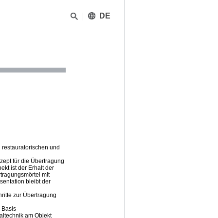
DE
n restauratorischen und
ept für die Übertragung
kt ist der Erhalt der
rtragungsmörtel mit
entation bleibt der
ritte zur Übertragung
 Basis
altechnik am Objekt