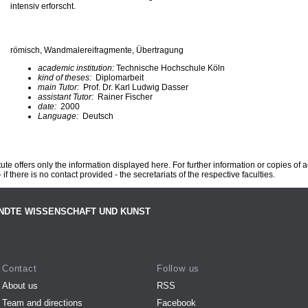
intensiv erforscht.
römisch, Wandmalereifragmente, Übertragung
academic institution:
Technische Hochschule Köln
kind of theses:
Diplomarbeit
main Tutor:
Prof. Dr. Karl Ludwig Dasser
assistant Tutor:
Rainer Fischer
date:
2000
Language:
Deutsch
te offers only the information displayed here. For further information or copies of
 if there is no contact provided - the secretariats of the respective faculties.
NDTE WISSENSCHAFT UND KUNST
Contact
Follow us
About us
RSS
Team and directions
Facebook