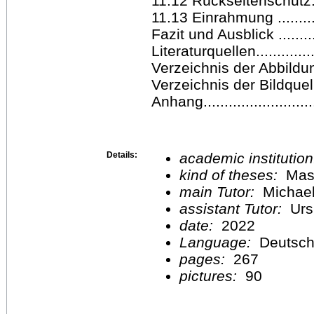
11.12 Rückseitenschutz.......
11.13 Einrahmung .............
Fazit und Ausblick ............
Literaturquellen................
Verzeichnis der Abbildung
Verzeichnis der Bildquellen.
Anhang...........................
Details:
academic institutio
kind of theses:
Mast
main Tutor:
Michael
assistant Tutor:
Urs
date:
2022
Language:
Deutsc
pages:
267
pictures:
90