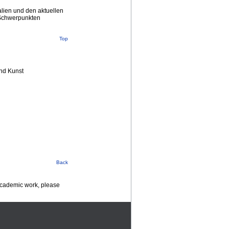
alien und den aktuellen
 Schwerpunkten
Top
nd Kunst
Back
 academic work, please