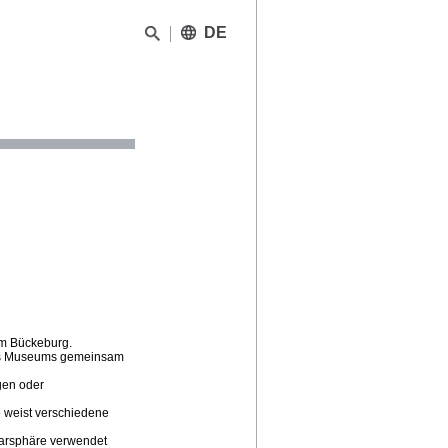
DE
um Bückeburg.
 des Museums gemeinsam
gen oder
e weist verschiedene
llarsphäre verwendet