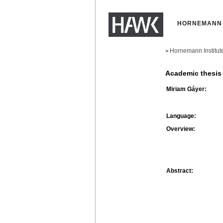
HORNEMANN 
Hornemann Institut
>
Academic thesis
Miriam Gáyer:
Language:
Overview:
Abstract: