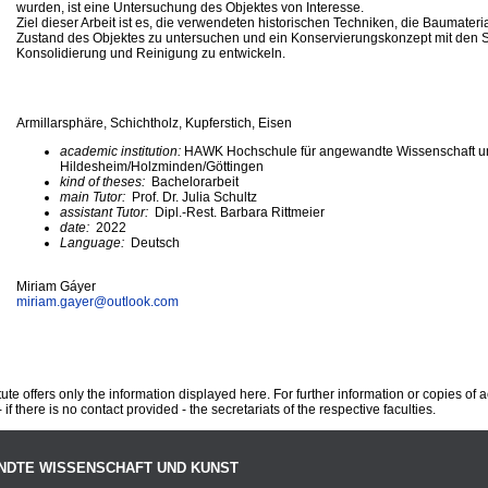
wurden, ist eine Untersuchung des Objektes von Interesse.
Ziel dieser Arbeit ist es, die verwendeten historischen Techniken, die Baumateri
Zustand des Objektes zu untersuchen und ein Konservierungskonzept mit den
Konsolidierung und Reinigung zu entwickeln.
Armillarsphäre, Schichtholz, Kupferstich, Eisen
academic institution:
HAWK Hochschule für angewandte Wissenschaft u
Hildesheim/Holzminden/Göttingen
kind of theses:
Bachelorarbeit
main Tutor:
Prof. Dr. Julia Schultz
assistant Tutor:
Dipl.-Rest. Barbara Rittmeier
date:
2022
Language:
Deutsch
Miriam Gáyer
miriam.gayer@
outlook.com
te offers only the information displayed here. For further information or copies of
 if there is no contact provided - the secretariats of the respective faculties.
NDTE WISSENSCHAFT UND KUNST