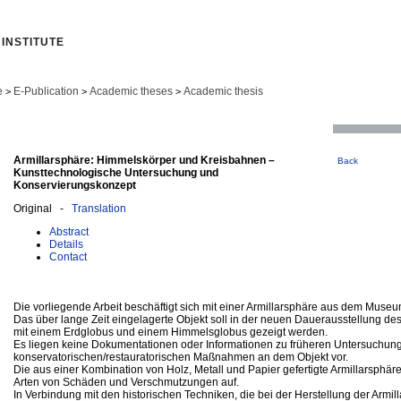
INSTITUTE
e
E-Publication
Academic theses
Academic thesis
>
>
>
Armillarsphäre: Himmelskörper und Kreisbahnen –
Back
Kunsttechnologische Untersuchung und
Konservierungskonzept
Original -
Translation
Abstract
Details
Contact
Die vorliegende Arbeit beschäftigt sich mit einer Armillarsphäre aus dem Muse
Das über lange Zeit eingelagerte Objekt soll in der neuen Dauerausstellung
mit einem Erdglobus und einem Himmelsglobus gezeigt werden.
Es liegen keine Dokumentationen oder Informationen zu früheren Untersuchun
konservatorischen/restauratorischen Maßnahmen an dem Objekt vor.
Die aus einer Kombination von Holz, Metall und Papier gefertigte Armillarsphär
Arten von Schäden und Verschmutzungen auf.
In Verbindung mit den historischen Techniken, die bei der Herstellung der Armi