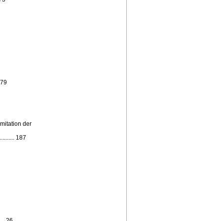
179
mitation der
....... 187
... 26