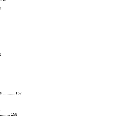
8
5
.......... 157
8
........ 158