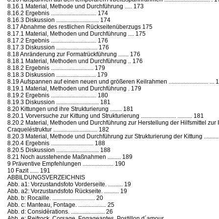
8.16.1 Material, Methode und Durchführung ..... 173
8.16.2 Ergebnis ............................... 174
8.16.3 Diskussion ............................. 174
8.17 Abnahme des restlichen Rückseitenüberzugs 175
8.17.1 Material, Methoden und Durchführung .... 175
8.17.2 Ergebnis ............................... 176
8.17.3 Diskussion ............................ 176
8.18 Anränderung zur Formatrückführung ....... 176
8.18.1 Material, Methoden und Durchführung .. 176
8.18.2 Ergebnis ............................. 179
8.18.3 Diskussion ........................... 179
8.19 Aufspannen auf einen neuen und größeren Keilrahmen ........................... ... 
8.19.1 Material, Methoden und Durchführung . 179
8.19.2 Ergebnis ............................... 180
8.19.3 Diskussion ............................. 181
8.20 Kittungen und ihre Strukturierung ........ 181
8.20.1 Vorversuche zur Kittung und Strukturierung ........................ .......... 181
8.20.2 Material, Methoden und Durchführung zur Herstellung der Hilfsmittel zur I
Craqueléstruktur .............................. 182
8.20.3 Material, Methode und Durchführung zur Strukturierung der Kittung .............
8.20.4 Ergebnis ............................. 188
8.20.5 Diskussion ............................. 188
8.21 Noch ausstehende Maßnahmen ......... 189
9 Präventive Empfehlungen ..................... 190
10 Fazit ...... 191
ABBILDUNGSVERZEICHNIS
Abb. a1: Vorzustandsfoto Vorderseite. .......... 19
Abb. a2: Vorzustandsfoto Rückseite. .......... 19
Abb. b: Rocaille. ............................. 20
Abb. c: Manteau, Fontage. ................... 25
Abb. d: Considèrations. ....................... 26
Abb. e: Reifrock, Corsage, Engageantes, Postillon d´amour. ...................... .............