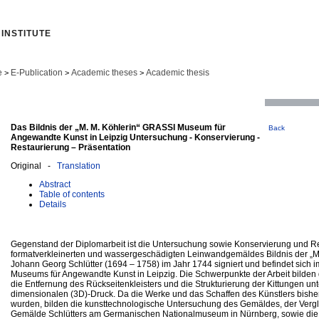
INSTITUTE
e
E-Publication
Academic theses
Academic thesis
>
>
>
Das Bildnis der „M. M. Köhlerin“ GRASSI Museum für
Back
Angewandte Kunst in Leipzig Untersuchung - Konservierung -
Restaurierung – Präsentation
Original -
Translation
Abstract
Table of contents
Details
Gegenstand der Diplomarbeit ist die Untersuchung sowie Konservierung und R
formatverkleinerten und wassergeschädigten Leinwandgemäldes Bildnis der „M. 
Johann Georg Schlütter (1694 – 1758) im Jahr 1744 signiert und befindet sich
Museums für Angewandte Kunst in Leipzig. Die Schwerpunkte der Arbeit bilden 
die Entfernung des Rückseitenkleisters und die Strukturierung der Kittungen un
dimensionalen (3D)-Druck. Da die Werke und das Schaffen des Künstlers bisher
wurden, bilden die kunsttechnologische Untersuchung des Gemäldes, der Vergl
Gemälde Schlütters am Germanischen Nationalmuseum in Nürnberg, sowie die 