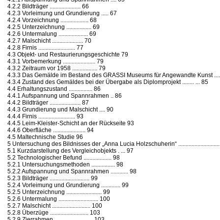
4.2.2 Bildträger ..................... 66
4.2.3 Vorleimung und Grundierung ..... 67
4.2.4 Vorzeichnung ................... 68
4.2.5 Unterzeichnung ................. 69
4.2.6 Untermalung .................... 69
4.2.7 Malschicht ..................... 70
4.2.8 Firnis ......................... 77
4.3 Objekt- und Restaurierungsgeschichte 79
4.3.1 Vorbemerkung ...................... 79
4.3.2 Zeitraum vor 1958 ................. 79
4.3.3 Das Gemälde im Bestand des GRASSI Museums für Angewandte Kunst ..........
4.3.4 Zustand des Gemäldes bei der Übergabe als Diplomprojekt ........ ... 85
4.4 Erhaltungszustand ................ 86
4.4.1 Aufspannung und Spannrahmen .. 86
4.4.2 Bildträger ..................... 87
4.4.3 Grundierung und Malschicht .... 90
4.4.4 Firnis ......................... 93
4.4.5 Leim-Kleister-Schicht an der Rückseite 93
4.4.6 Oberfläche ...................... 94
4.5 Maltechnische Studie 96
5 Untersuchung des Bildnisses der „Anna Lucia Holzschuherin“ ............................
5.1 Kurzdarstellung des Vergleichobjekts . ... 97
5.2 Technologischer Befund ................... 98
5.2.1 Untersuchungsmethoden ................ 98
5.2.2 Aufspannung und Spannrahmen ............ 98
5.2.3 Bildträger ........................... 99
5.2.4 Vorleimung und Grundierung ............. 99
5.2.5 Unterzeichnung ........................ 99
5.2.6 Untermalung ........................... 100
5.2.7 Malschicht .......................... 100
5.2.8 Überzüge .......................... 103
5.2.9 Zierrahmen .......................... 103