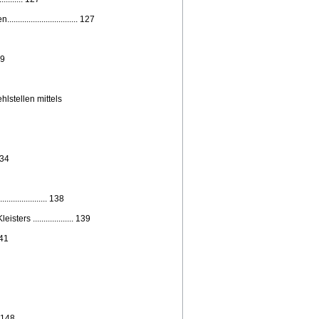
....................... 127
29
lstellen mittels
134
............... 138
s ................... 139
141
. 148