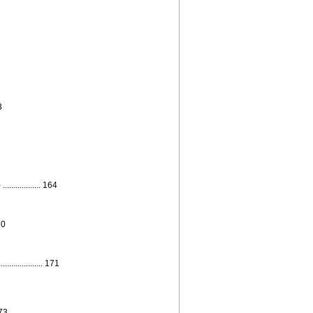
3
............ 164
70
............. 171
173