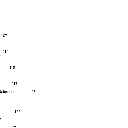
.. 107
.. 114
14
....... 115
......... 117
chen ............... 118
.......... 122
7
........ 127