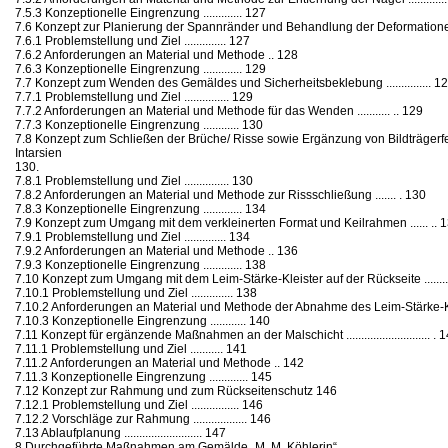
7.5.3 Konzeptionelle Eingrenzung ............. 127
7.6 Konzept zur Planierung der Spannränder und Behandlung der Deformationen..........
7.6.1 Problemstellung und Ziel .............. 127
7.6.2 Anforderungen an Material und Methode .. 128
7.6.3 Konzeptionelle Eingrenzung ............. 129
7.7 Konzept zum Wenden des Gemäldes und Sicherheitsbeklebung ............... 1
7.7.1 Problemstellung und Ziel ............... 129
7.7.2 Anforderungen an Material und Methode für das Wenden ........... .. 129
7.7.3 Konzeptionelle Eingrenzung ............ 130
7.8 Konzept zum Schließen der Brüche/ Risse sowie Ergänzung von Bildträgerfeh
Intarsien
130.
7.8.1 Problemstellung und Ziel ............... 130
7.8.2 Anforderungen an Material und Methode zur Rissschließung ....... . 130
7.8.3 Konzeptionelle Eingrenzung ............. 134
7.9 Konzept zum Umgang mit dem verkleinerten Format und Keilrahmen ...... .. 
7.9.1 Problemstellung und Ziel .............. 134
7.9.2 Anforderungen an Material und Methode .. 136
7.9.3 Konzeptionelle Eingrenzung ............. 138
7.10 Konzept zum Umgang mit dem Leim-Stärke-Kleister auf der Rückseite ...............
7.10.1 Problemstellung und Ziel .............. 138
7.10.2 Anforderungen an Material und Methode der Abnahme des Leim-Stärke-Kleister
7.10.3 Konzeptionelle Eingrenzung ............ 140
7.11 Konzept für ergänzende Maßnahmen an der Malschicht ............................ . 
7.11.1 Problemstellung und Ziel ........... 141
7.11.2 Anforderungen an Material und Methode .. 142
7.11.3 Konzeptionelle Eingrenzung ............. 145
7.12 Konzept zur Rahmung und zum Rückseitenschutz 146
7.12.1 Problemstellung und Ziel ................ 146
7.12.2 Vorschläge zur Rahmung .................. 146
7.13 Ablaufplanung .......................... 147
8 Durchgeführte Maßnahmen am Gemälde „M. M. Köhlerin“ ................................ .