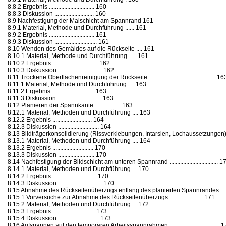
8.8.2 Ergebnis .............................. 160
8.8.3 Diskussion .......................... 160
8.9 Nachfestigung der Malschicht am Spannrand 161
8.9.1 Material, Methode und Durchführung ...... 161
8.9.2 Ergebnis .............................. 161
8.9.3 Diskussion ............................ 161
8.10 Wenden des Gemäldes auf die Rückseite .... 161
8.10.1 Material, Methode und Durchführung ..... 161
8.10.2 Ergebnis .............................. 162
8.10.3 Diskussion ............................. 162
8.11 Trockene Oberflächenreinigung der Rückseite ............................................ 16
8.11.1 Material, Methode und Durchführung .... 163
8.11.2 Ergebnis ............................ 163
8.11.3 Diskussion ............................. 163
8.12 Planieren der Spannkante ................. 163
8.12.1 Material, Methoden und Durchführung .... 163
8.12.2 Ergebnis .......................... 164
8.12.3 Diskussion ........................... 164
8.13 Bildträgerkonsolidierung (Rissverklebungen, Intarsien, Lochaussetzungen) ......
8.13.1 Material, Methoden und Durchführung .... 164
8.13.2 Ergebnis ........................... 170
8.13.3 Diskussion ........................ 170
8.14 Nachfestigung der Bildschicht am unteren Spannrand ................................ 1
8.14.1 Material, Methoden und Durchführung ... 170
8.14.2 Ergebnis ............................. 170
8.14.3 Diskussion ............................. 170
8.15 Abnahme des Rückseitenüberzugs entlang des planierten Spannrandes ...........
8.15.1 Vorversuche zur Abnahme des Rückseitenüberzugs ............... ...... 171
8.15.2 Material, Methoden und Durchführung ... 172
8.15.3 Ergebnis ............................ 173
8.15.4 Diskussion ........................... 173
8.16 Aufspannen auf den temporären Arbeitsspannrahmen ............................... . 