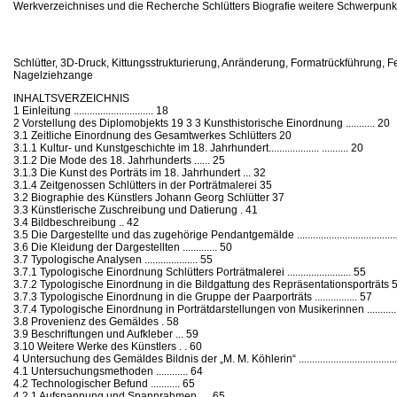
Werkverzeichnises und die Recherche Schlütters Biografie weitere Schwerpunkt
Schlütter, 3D-Druck, Kittungsstrukturierung, Anränderung, Formatrückführung, Fe
Nagelziehzange
INHALTSVERZEICHNIS
1 Einleitung .............................. 18
2 Vorstellung des Diplomobjekts 19 3 3 Kunsthistorische Einordnung ........... 20
3.1 Zeitliche Einordnung des Gesamtwerkes Schlütters 20
3.1.1 Kultur- und Kunstgeschichte im 18. Jahrhundert................... .......... 20
3.1.2 Die Mode des 18. Jahrhunderts ...... 25
3.1.3 Die Kunst des Porträts im 18. Jahrhundert ... 32
3.1.4 Zeitgenossen Schlütters in der Porträtmalerei 35
3.2 Biographie des Künstlers Johann Georg Schlütter 37
3.3 Künstlerische Zuschreibung und Datierung . 41
3.4 Bildbeschreibung .. 42
3.5 Die Dargestellte und das zugehörige Pendantgemälde .........................................
3.6 Die Kleidung der Dargestellten ............. 50
3.7 Typologische Analysen .................... 55
3.7.1 Typologische Einordnung Schlütters Porträtmalerei ........................ 55
3.7.2 Typologische Einordnung in die Bildgattung des Repräsentationsporträts 
3.7.3 Typologische Einordnung in die Gruppe der Paarporträts ................ 57
3.7.4 Typologische Einordnung in Porträtdarstellungen von Musikerinnen ...........
3.8 Provenienz des Gemäldes . 58
3.9 Beschriftungen und Aufkleber ... 59
3.10 Weitere Werke des Künstlers . . 60
4 Untersuchung des Gemäldes Bildnis der „M. M. Köhlerin“ ....................................
4.1 Untersuchungsmethoden ............ 64
4.2 Technologischer Befund ........... 65
4.2.1 Aufspannung und Spannrahmen .... 65