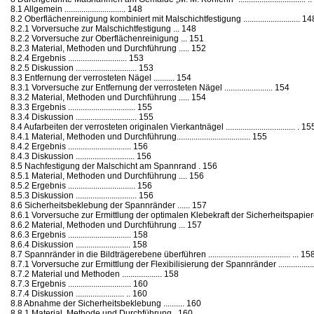
8.1 Allgemein ............................. 148
8.2 Oberflächenreinigung kombiniert mit Malschichtfestigung ........................... 14
8.2.1 Vorversuche zur Malschichtfestigung ... 148
8.2.2 Vorversuche zur Oberflächenreinigung ... 151
8.2.3 Material, Methoden und Durchführung ..... 152
8.2.4 Ergebnis ............................ 153
8.2.5 Diskussion ............................. 153
8.3 Entfernung der verrosteten Nägel .......... 154
8.3.1 Vorversuche zur Entfernung der verrosteten Nägel ....................... 154
8.3.2 Material, Methoden und Durchführung ..... 154
8.3.3 Ergebnis ................................ 155
8.3.4 Diskussion ............................. 155
8.4 Aufarbeiten der verrosteten originalen Vierkantnägel ................................. . 15
8.4.1 Material, Methoden und Durchführung................................... 155
8.4.2 Ergebnis .............................. 156
8.4.3 Diskussion ............................ 156
8.5 Nachfestigung der Malschicht am Spannrand . 156
8.5.1 Material, Methoden und Durchführung .... 156
8.5.2 Ergebnis ................................ 156
8.5.3 Diskussion ............................. 156
8.6 Sicherheitsbeklebung der Spannränder ...... 157
8.6.1 Vorversuche zur Ermittlung der optimalen Klebekraft der Sicherheitspapiere ...
8.6.2 Material, Methoden und Durchführung ... 157
8.6.3 Ergebnis .............................. 158
8.6.4 Diskussion .......................... 158
8.7 Spannränder in die Bildträgerebene überführen ....................................... ... 15
8.7.1 Vorversuche zur Ermittlung der Flexibilisierung der Spannränder ....................
8.7.2 Material und Methoden ................... 158
8.7.3 Ergebnis .............................. 160
8.7.4 Diskussion ....................... .. 160
8.8 Abnahme der Sicherheitsbeklebung .......... 160
8.8.1 Material, Methode und Durchführung . 160