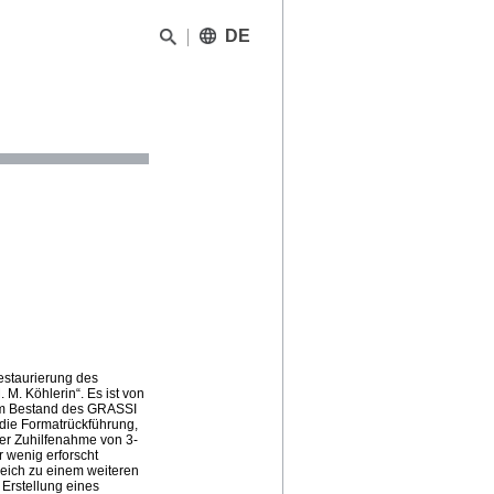
DE
estaurierung des
M. Köhlerin“. Es ist von
 im Bestand des GRASSI
die Formatrückführung,
ter Zuhilfenahme von 3-
 wenig erforscht
eich zu einem weiteren
Erstellung eines