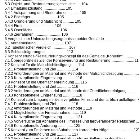
5.3 Objekt- und Restaurierungsgeschichte .... 104
5.4 Erhaltungszustand ....................... 105
5.4.1 Aufspannung und Blendrahmen ........... 105
5.4.2 Bildträger ........................... 105
5.4.3 Grundierung und Malschicht ............ 105
5.4.4 Firnis ................................ 106
5.4.5 Oberfläche ............................ 106
5.4.6 Zierrahmen ............................ 106
6 Vergleich der Untersuchungsergebnisse beider Gemälde .................................. 
6.1 Vorbemerkung.............................. 107
6.2 Tabellarischer Vergleich ................. 107
6.3 Schlussfolgerungen ...................... 113
7 Konservierungs-/Restaurierungskonzept für das Gemälde „Köhlerin“ .............. ..
7.1 Übergeordnetes Ziel der Konservierung und Restaurierung ........................ 1
7.2 Konzept für die Malschichtfestigung ...... 114
7.2.1 Problemstellung und Ziel ............... 114
7.2.2 Anforderungen an Material und Methode der Malschichtfestigung ...................
7.2.3 Konzeptionelle Eingrenzung ............. 116
7.3 Konzept für die Oberflächenreinigung ..... 116
7.3.1 Problemstellung und Ziel ............... 116
7.3.2 Anforderungen an Material und Methode der Oberflächenreinigung ................
7.3.3 Konzeptionelle Eingrenzung ............. 118
7.4 Konzept zum Umgang mit dem vergilbten Firnis und der farblich auffälligen Retus
7.4.1 Problemstellung und Ziel ............... 118
7.4.2 Anforderungen an Material und Methode .. 119
7.4.3 Möglichkeiten der Firnisabnahme ........ 119
7.4.4 Konzeptionelle Eingrenzung ............. 121
7.4.5 Vorversuche zur Abnahme des Firnisses und farbveränderter Retuschen .........
7.4.6 Konzeptionelle Änderung ................ 125
7.5 Konzept zum Entfernen und Aufarbeiten korrodierter Nägel ........................ 12
7.5.1 Problemstellung und Ziel ............... 127
7.5.2 Anforderungen an Material und Methode zur Entfernung der Nägel ................