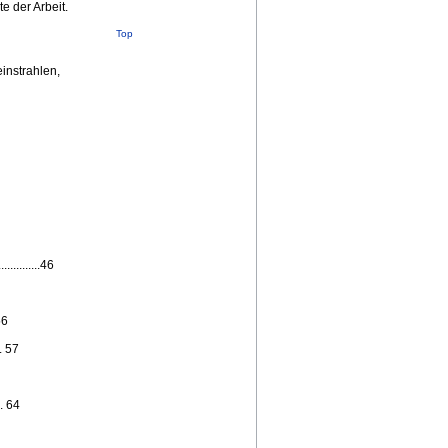
e der Arbeit.
Top
instrahlen,
..........46
56
. 57
.. 64