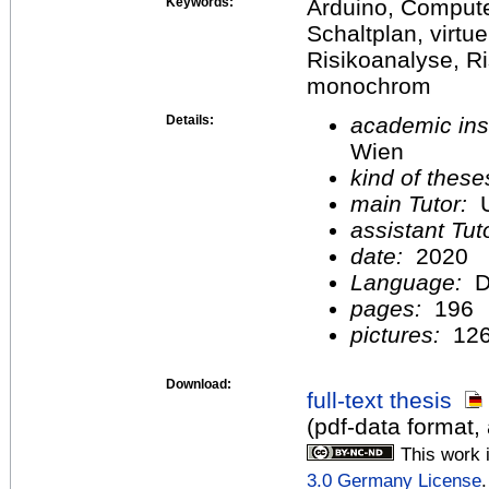
Keywords:
Arduino, Computer
Schaltplan, virtue
Risikoanalyse, R
monochrom
Details:
academic inst
Wien
kind of these
main Tutor:
U
assistant Tu
date:
2020
Language:
D
pages:
196
pictures:
12
Download:
full-text thesis
(pdf-data format,
This work 
3.0 Germany License
.