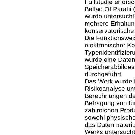
Fallstudie erfors
Ballad Of Parati
wurde untersucht
mehrere Erhaltun
konservatorisch
Die Funktionsweis
elektronischer K
Typenidentifizier
wurde eine Daten
Speicherabbildes 
durchgeführt.
Das Werk wurde i
Risikoanalyse un
Berechnungen der
Befragung von fü
zahlreichen Prod
sowohl physisch
das Datenmateria
Werks untersucht