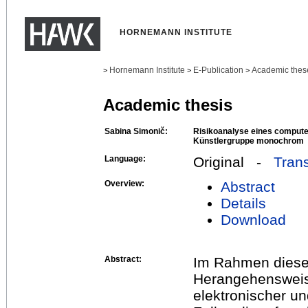
HORNEMANN INSTITUTE
Hornemann Institute
E-Publication
Academic thes
>
>
>
Academic thesis
Sabina Simonič:
Risikoanalyse eines compute
Künstlergruppe monochrom
Language:
Original -
Trans
Overview:
Abstract
Details
Download
Abstract:
Im Rahmen diese
Herangehensweis
elektronischer u