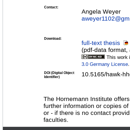
Contact:
Angela Weyer
aweyer1102@
gm
Download:
full-text thesis
(pdf-data format,
This work 
3.0 Germany License
.
DOI (Digital Object
10.5165/hawk-hh
Identifier)
The Hornemann Institute offers
further information or copies o
or - if there is no contact provi
faculties.