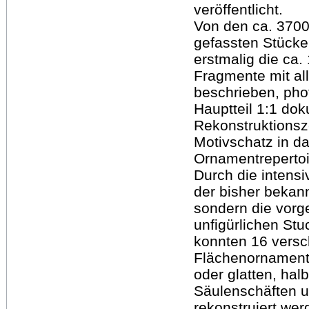
veröffentlicht.
Von den ca. 3700 
gefassten Stücke
erstmalig die ca.
Fragmente mit al
beschrieben, pho
Hauptteil 1:1 doku
Rekonstruktionsz
Motivschatz in da
Ornamentrepertoi
Durch die intensi
der bisher bekan
sondern die vorg
unfigürlichen Stuc
konnten 16 versc
Flächenornamente
oder glatten, hal
Säulenschäften 
rekonstruiert wer