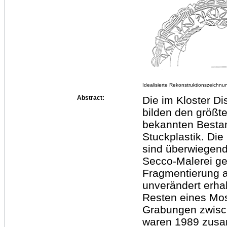
Idealisierte Rekonstruktionszeichn
Abstract:
Die im Kloster D
bilden den größt
bekannten Bestan
Stuckplastik. Di
sind überwiegend 
Secco-Malerei gef
Fragmentierung 
unverändert erha
Resten eines Mo
Grabungen zwisc
waren 1989 zusam