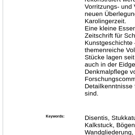
Vorritzungs- und
neuen Überlegun
Karolingerzeit.
Eine kleine Essen
Zeitschrift für S
Kunstgeschichte 4
themenreiche Voll
Stücke lagen seit
auch in der Eidg
Denkmalpflege vo
Forschungscommun
Detailkenntnisse
sind.
Keywords:
Disentis, Stukkat
Kalkstuck, Bögen,
Wandgliederung, 