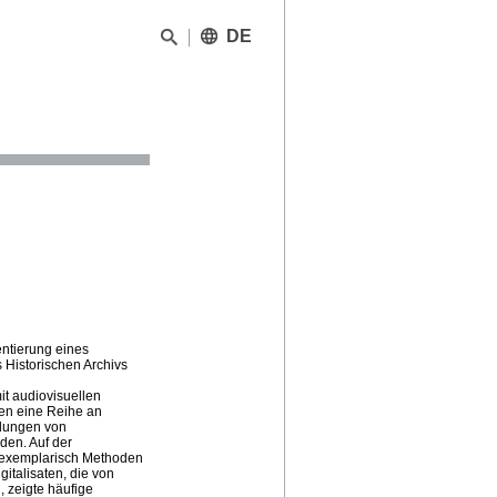
DE
entierung eines
 Historischen Archivs
t audiovisuellen
en eine Reihe an
llungen von
den. Auf der
 exemplarisch Methoden
italisaten, die von
, zeigte häufige