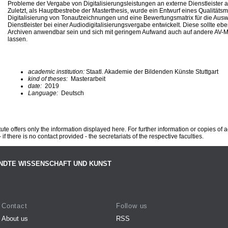
Probleme der Vergabe von Digitalisierungsleistungen an externe Dienstleister a
Zuletzt, als Hauptbestrebe der Masterthesis, wurde ein Entwurf eines Qualitä
Digitalisierung von Tonaufzeichnungen und eine Bewertungsmatrix für die Aus
Dienstleister bei einer Audiodigitalisierungsvergabe entwickelt. Diese sollte eb
Archiven anwendbar sein und sich mit geringem Aufwand auch auf andere AV-
lassen.
academic institution:
Staatl. Akademie der Bildenden Künste Stuttgart
kind of theses:
Masterarbeit
date:
2019
Language:
Deutsch
te offers only the information displayed here. For further information or copies of
 if there is no contact provided - the secretariats of the respective faculties.
NDTE WISSENSCHAFT UND KUNST
Contact
Follow us
About us
RSS