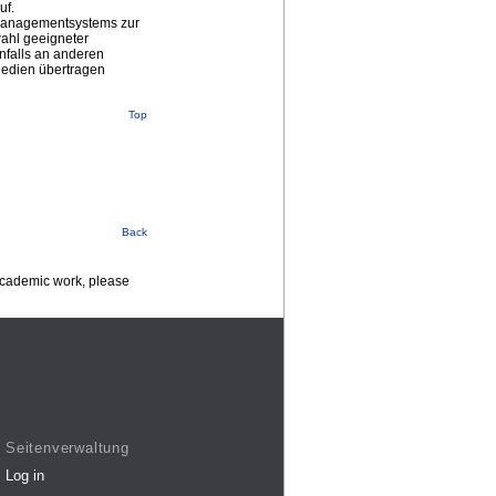
uf.
tsmanagementsystems zur
wahl geeigneter
enfalls an anderen
Medien übertragen
Top
Back
 academic work, please
Seitenverwaltung
Log in