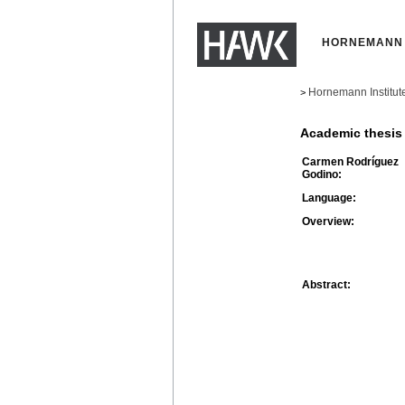
HORNEMANN 
Hornemann Institut
>
Academic thesis
Carmen Rodríguez
Godino:
Language:
Overview:
Abstract: