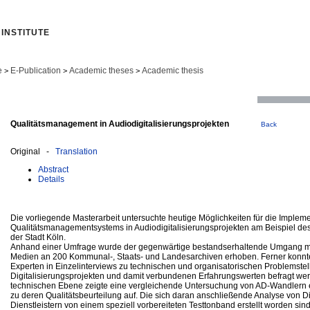
INSTITUTE
e
E-Publication
Academic theses
Academic thesis
>
>
>
Qualitätsmanagement in Audiodigitalisierungsprojekten
Back
Original -
Translation
Abstract
Details
Die vorliegende Masterarbeit untersuchte heutige Möglichkeiten für die Implem
Qualitätsmanagementsystems in Audiodigitalisierungsprojekten am Beispiel des
der Stadt Köln.
Anhand einer Umfrage wurde der gegenwärtige bestandserhaltende Umgang mi
Medien an 200 Kommunal-, Staats- und Landesarchiven erhoben. Ferner konnt
Experten in Einzelinterviews zu technischen und organisatorischen Problemste
Digitalisierungsprojekten und damit verbundenen Erfahrungswerten befragt wer
technischen Ebene zeigte eine vergleichende Untersuchung von AD-Wandlern
zu deren Qualitätsbeurteilung auf. Die sich daran anschließende Analyse von Dig
Dienstleistern von einem speziell vorbereiteten Testtonband erstellt worden sind