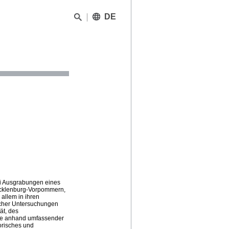
DE
bei Ausgrabungen eines
ecklenburg-Vorpommern,
allem in ihren
ischer Untersuchungen
ät, des
kte anhand umfassender
orisches und