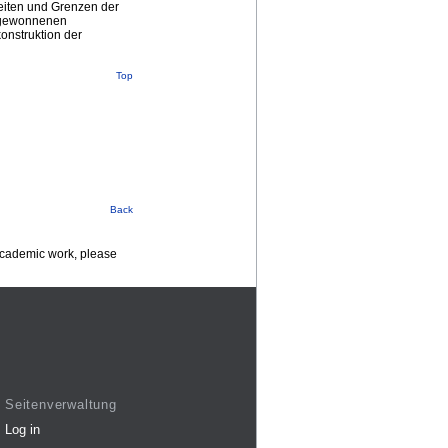
keiten und Grenzen der
e gewonnenen
onstruktion der
Top
Back
 academic work, please
Seitenverwaltung
Log in