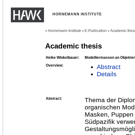
HORNEMANN INSTITUTE
Hornemann Institute
E-Publication
Academic thes
>
>
>
Academic thesis
Heike Winkelbauer:
Modelliermassen an Objekte
Overview:
Abstract
Details
Abstract:
Thema der Diplom
organischen Mode
Masken, Puppen u
Südpazifik verwen
Gestaltungsmögli