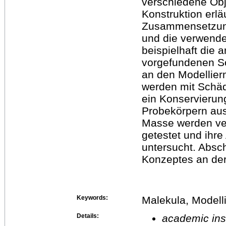
verschiedene Obj
Konstruktion erlä
Zusammensetzung
und die verwende
beispielhaft die 
vorgefundenen Sc
an den Modellier
werden mit Schäd
ein Konservierun
Probekörpern aus 
Masse werden ver
getestet und ihr
untersucht. Absc
Konzeptes an der
Keywords:
Malekula, Model
Details:
academic inst