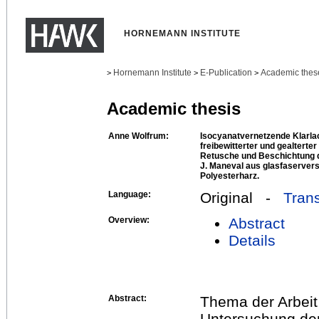
HORNEMANN INSTITUTE
Hornemann Institute
E-Publication
Academic thes
>
>
>
Academic thesis
Anne Wolfrum:
Isocyanatvernetzende Klarla
freibewitterter und gealterte
Retusche und Beschichtung 
J. Maneval aus glasfaserver
Polyesterharz.
Language:
Original -
Trans
Overview:
Abstract
Details
Abstract:
Thema der Arbeit 
Untersuchung der