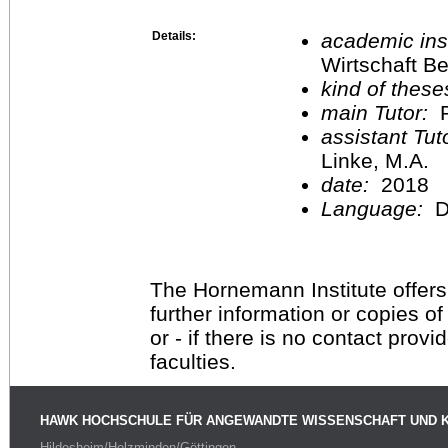
Details:
academic inst
Wirtschaft Be
kind of these
main Tutor:
P
assistant Tu
Linke, M.A.
date:
2018
Language:
D
The Hornemann Institute offers
further information or copies o
or - if there is no contact provi
faculties.
HAWK HOCHSCHULE FÜR ANGEWANDTE WISSENSCHAFT UND 
Hildesheim/Holzminden/Göttingen