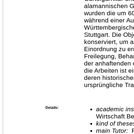
alamannischen G
wurden die um 60
während einer A
Württembergisch
Stuttgart. Die Ob
konserviert, um a
Einordnung zu erm
Freilegung, Beh
der anhaftenden 
die Arbeiten ist e
deren historische
ursprüngliche Tr
Details:
academic inst
Wirtschaft Be
kind of these
main Tutor:
P