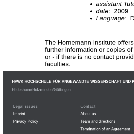
assistant Tu
date:
2009
Language:
D
The Hornemann Institute offers
further information or copies o
or - if there is no contact provi
faculties.
HAWK HOCHSCHULE FÜR ANGEWANDTE WISSENSCHAFT UND 
Hildesheim/Holzminden/Göttingen
Legal issues
Contact
Imprint
About us
Privacy Policy
Team and directions
Termination of an Agreement