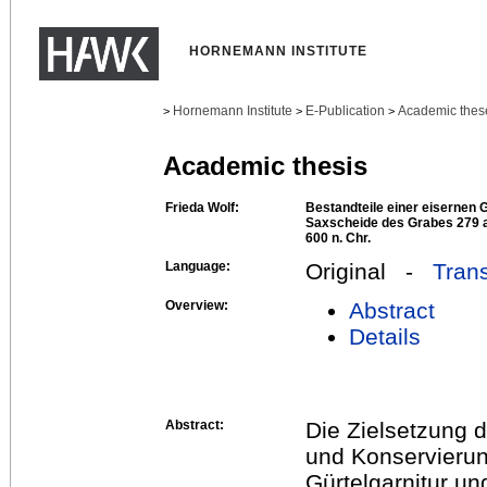
HORNEMANN INSTITUTE
Hornemann Institute
E-Publication
Academic thes
>
>
>
Academic thesis
Frieda Wolf:
Bestandteile einer eisernen G
Saxscheide des Grabes 279 a
600 n. Chr.
Language:
Original -
Trans
Overview:
Abstract
Details
Abstract:
Die Zielsetzung d
und Konservierun
Gürtelgarnitur u