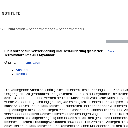
INSTITUTE
e
E-Publication
Academic theses
Academic thesis
>
>
>
a
Ein Konzept zur Konservierung und Restaurierung glasierter
Back
Terrakottareliefs aus Myanmar
Original -
Translation
Abstract
Details
Die vorliegende Arbeit beschäftigt sich mit einem Restaurierungs- und Konserv
Umgang mit 120 gebrannten und glasierten Tonreliefs aus Myanmar. Die Relief
dem 13. Jahrhundert und werden heute im Museum für Asiatische Kunst in Berlin
wurde von der Fragestellung geleitet, wie es möglich ist, einen Fundkomplex i
konservatorisch und restauratorisch aufzubereiten und handhabbar zu machen
Empfehlungen dieser Arbeit liegen eine umfassende Zustandsaufnahme und A
verschiedener naturwissenschaftlicher Untersuchungen zugrunde. Die im Kon
Maßnahmen sind allgemeingültig und lassen sich auf den gesamten Fundkompl
unterschiedlichen Erhaltungszuständen anwenden. Ein zentrales Anliegen dieser 
entwickelten restauratorischen- und konservatorischen Maßnahmen mit den äs