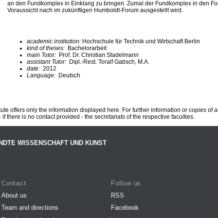
an den Fundkomplex in Einklang zu bringen. Zumal der Fundkomplex in den Fol
Voraussicht nach im zukünftigen Humboldt-Forum ausgestellt wird.
academic institution:
Hochschule für Technik und Wirtschaft Berlin
kind of theses:
Bachelorarbeit
main Tutor:
Prof. Dr. Christian Stadelmann
assistant Tutor:
Dipl.-Rest. Toralf Gabsch, M.A.
date:
2012
Language:
Deutsch
te offers only the information displayed here. For further information or copies of
 if there is no contact provided - the secretariats of the respective faculties.
NDTE WISSENSCHAFT UND KUNST
Contact
Follow us
About us
RSS
Team and directions
Facebook