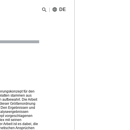
DE
ierungskonzept für den
platten stammen aus
 aufbewahrt. Die Arbeit
n dieser Größenordnung
. Den Ergebnissen und
nalyseergebnissen
zept vorgeschlagenen
ex mit seinen
Arbeit ist es dabei, die
thetischen Ansprüchen