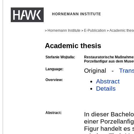
HORNEMANN INSTITUTE
Hornemann Institute
E-Publication
Academic thes
>
>
>
Academic thesis
Stefanie Wojtalla:
Restauratorische Maßnahmen 
Porzellanfigur aus dem Mus
Language:
Original -
Trans
Overview:
Abstract
Details
Abstract:
In dieser Bachelo
einer Porzellanfig
Figur handelt es 