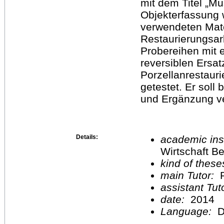
mit dem Titel „Mu
Objekterfassung
verwendeten Mat
Restaurierungsar
Probereihen mit e
reversiblen Ersat
Porzellanrestaur
getestet. Er soll
und Ergänzung v
Details:
academic inst
Wirtschaft Be
kind of these
main Tutor:
P
assistant Tu
date:
2014
Language:
D