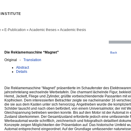
INSTITUTE
e
E-Publication
Academic theses
Academic thesis
>
>
>
Die Reklamemaschine “Magnet”
Back
Original -
Translation
Abstract
Details
Die Reklamemaschine “Magnet” präsentierte im Schaufenster des Elektrowaren
jahrzehntelang wechselnde Werbetafeln. Die charmant lächelnde Figur, bekleid
Hemd, Jackett, Fliege und Zylinder, grüßte vorbeischlendernde Passanten mit e
Kopfnicken. Dem interessierten Betrachter zeigte sie nacheinander 16 versch
die sie aus dem Kasten unter sich hervorzog. Angetrieben wurde die kompliziert
Schilder tauscht und nach oben befördert, von einem Universalmotor, der mit W
Gleichspannung betrieben werden konnte. Bis auf den Motor ist der Automat in 
Zustand überkommen. Der Gesamtzustand erforderte jedoch eine umfassende R
Werbeautomat wurde schriftlich, zeichnerisch und fotografisch detailliert dokum
Konzepte zeigen Möglichkeiten der Präsentation auf. Das historische Umfeld w
Automat entsprechend eingeordnet. Auf der Grundlage umfassender naturwissen