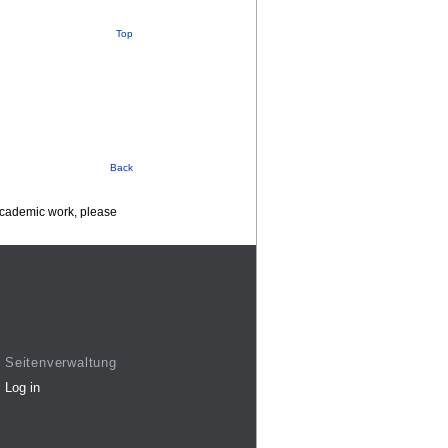
Top
Back
 academic work, please
Seitenverwaltung
Log in