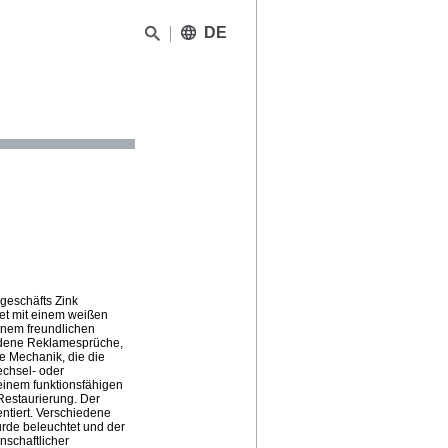
DE
geschäfts Zink
et mit einem weißen
inem freundlichen
iedene Reklamesprüche,
e Mechanik, die die
echsel- oder
einem funktionsfähigen
estaurierung. Der
entiert. Verschiedene
urde beleuchtet und der
schaftlicher