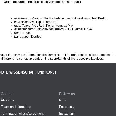
Untersuchungen erfolgte schließlich die Restaurierung.
academic institution:
Hochschule für Technik und Wirtschaft Berlin
kind of theses:
Diplomarbeit
main Tutor:
Prof. Ruth Keller-Kempas M.A.
assistant Tutor:
Diplom-Restaurator (FH) Dietmar Linke
date:
2008
Language:
Deutsch
te offers only the information displayed here. For further information or copies of
 if there is no contact provided - the secretariats of the respective faculties.
NDTE WISSENSCHAFT UND KUNST
Contact
Follow us
About us
RSS
Team and directions
Facebook
Termination of an Agreement
Instagram