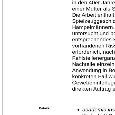
in den 40er Jah
einer Mutter als S
Die Arbeit enthäl
Spielzeuggeschic
Hampelmännern. 
untersucht und b
entsprechendes E
vorhandenen Riss
erforderlich, nac
Fehlstellenergän
Nachteile einze
Anwendung in Be
konkreten Fall w
Gewebehinterlegu
direkten Auftrag 
Details:
academic inst