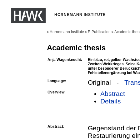
HORNEMANN INSTITUTE
Hornemann Institute
E-Publication
Academic thes
>
>
>
Academic thesis
Anja Wagenknecht:
Ein blau, rot, gelber Wachst
Zweiten Weltkrieges. Seine 
unter besonderer Berücksich
Fehlstellenergänzung bei Wa
Language:
Original -
Trans
Overview:
Abstract
Details
Abstract:
Gegenstand der D
Restaurierung ei