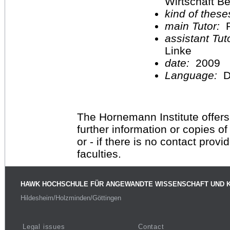
Wirtschaft Be
kind of these
main Tutor:
P
assistant Tu
Linke
date:
2009
Language:
D
The Hornemann Institute offers
further information or copies o
or - if there is no contact provi
faculties.
HAWK HOCHSCHULE FÜR ANGEWANDTE WISSENSCHAFT UND 
Hildesheim/Holzminden/Göttingen
Legal issues
Contact