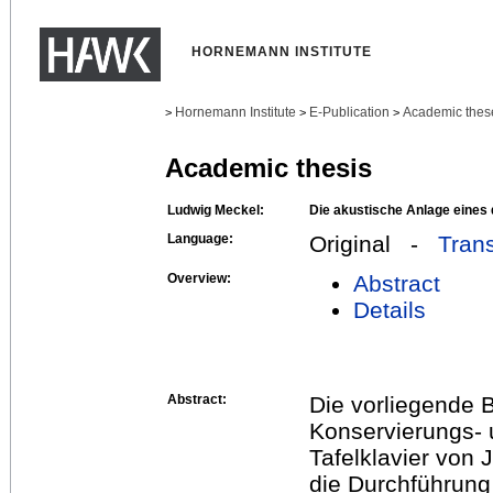
HORNEMANN INSTITUTE
Hornemann Institute
E-Publication
Academic thes
>
>
>
Academic thesis
Ludwig Meckel:
Die akustische Anlage eines 
Language:
Original -
Trans
Overview:
Abstract
Details
Abstract:
Die vorliegende B
Konservierungs- 
Tafelklavier von 
die Durchführun