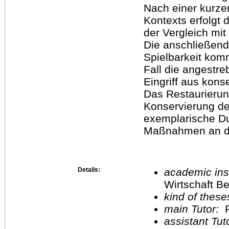
Nach einer kurzen
Kontexts erfolgt 
der Vergleich mi
Die anschließend
Spielbarkeit ko
Fall die angestre
Eingriff aus kons
Das Restaurierun
Konservierung des
exemplarische Du
Maßnahmen an de
Details:
academic inst
Wirtschaft Be
kind of these
main Tutor:
P
assistant Tu