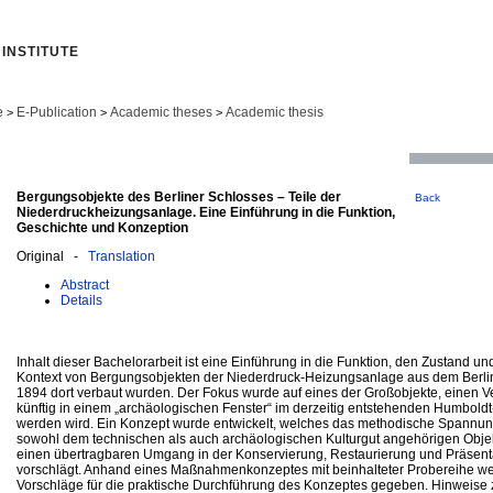
INSTITUTE
e
E-Publication
Academic theses
Academic thesis
>
>
>
Bergungsobjekte des Berliner Schlosses – Teile der
Back
Niederdruckheizungsanlage. Eine Einführung in die Funktion,
Geschichte und Konzeption
Original -
Translation
Abstract
Details
Inhalt dieser Bachelorarbeit ist eine Einführung in die Funktion, den Zustand un
Kontext von Bergungsobjekten der Niederdruck-Heizungsanlage aus dem Berline
1894 dort verbaut wurden. Der Fokus wurde auf eines der Großobjekte, einen Vent
künftig in einem „archäologischen Fenster“ im derzeitig entstehenden Humboldt
werden wird. Ein Konzept wurde entwickelt, welches das methodische Spannun
sowohl dem technischen als auch archäologischen Kulturgut angehörigen Obje
einen übertragbaren Umgang in der Konservierung, Restaurierung und Präsenta
vorschlägt. Anhand eines Maßnahmenkonzeptes mit beinhalteter Probereihe w
Vorschläge für die praktische Durchführung des Konzeptes gegeben. Hinweise z