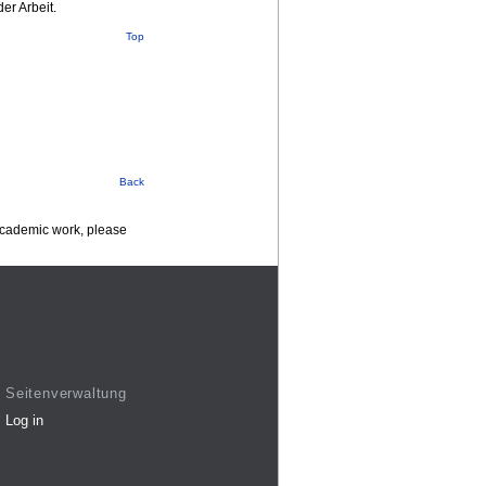
er Arbeit.
Top
Back
 academic work, please
Seitenverwaltung
Log in