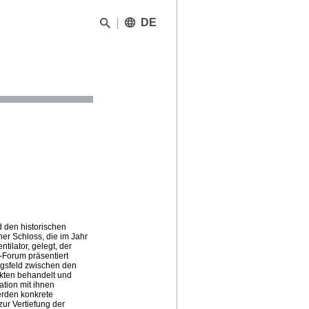
DE
d den historischen
r Schloss, die im Jahr
ilator, gelegt, der
-Forum präsentiert
gsfeld zwischen den
kten behandelt und
tion mit ihnen
erden konkrete
ur Vertiefung der