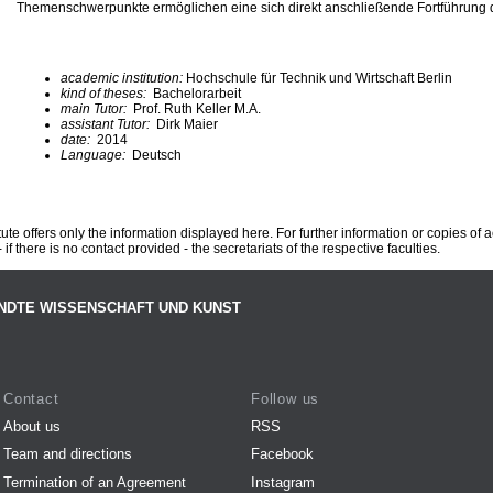
Themenschwerpunkte ermöglichen eine sich direkt anschließende Fortführung d
academic institution:
Hochschule für Technik und Wirtschaft Berlin
kind of theses:
Bachelorarbeit
main Tutor:
Prof. Ruth Keller M.A.
assistant Tutor:
Dirk Maier
date:
2014
Language:
Deutsch
te offers only the information displayed here. For further information or copies of
 if there is no contact provided - the secretariats of the respective faculties.
NDTE WISSENSCHAFT UND KUNST
Contact
Follow us
About us
RSS
Team and directions
Facebook
Termination of an Agreement
Instagram