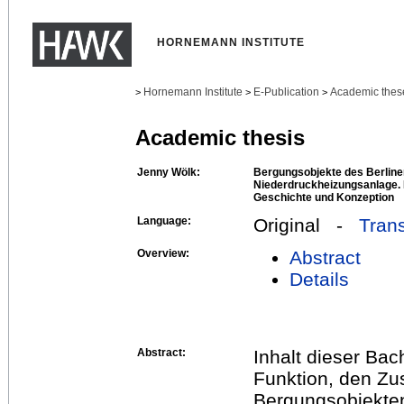
HORNEMANN INSTITUTE
Hornemann Institute
E-Publication
Academic thes
>
>
>
Academic thesis
Jenny Wölk:
Bergungsobjekte des Berliner
Niederdruckheizungsanlage. E
Geschichte und Konzeption
Language:
Original -
Trans
Overview:
Abstract
Details
Abstract:
Inhalt dieser Bach
Funktion, den Zu
Bergungsobjekte