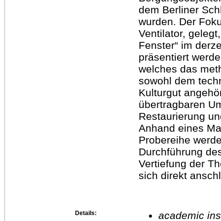
dem Berliner Schl
wurden. Der Foku
Ventilator, geleg
Fenster“ im derz
präsentiert werde
welches das met
sowohl dem techn
Kulturgut angehö
übertragbaren Um
Restaurierung und
Anhand eines Ma
Probereihe werde
Durchführung de
Vertiefung der 
sich direkt ansch
Details:
academic inst