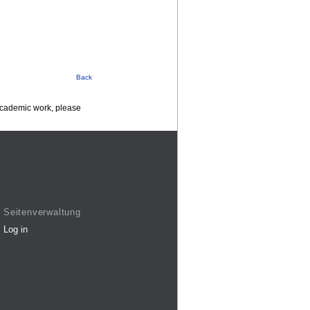
Back
 academic work, please
Seitenverwaltung
Log in