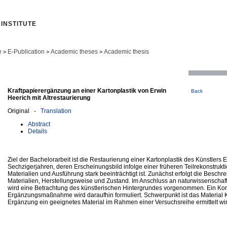
INSTITUTE
e
E-Publication
Academic theses
Academic thesis
>
>
>
Kraftpapierergänzung an einer Kartonplastik von Erwin
Back
Heerich mit Altrestaurierung
Original -
Translation
Abstract
Details
Ziel der Bachelorarbeit ist die Restaurierung einer Kartonplastik des Künstlers
Sechzigerjahren, deren Erscheinungsbild infolge einer früheren Teilrekonstrukt
Materialien und Ausführung stark beeinträchtigt ist. Zunächst erfolgt die Besch
Materialien, Herstellungsweise und Zustand. Im Anschluss an naturwissenschaf
wird eine Betrachtung des künstlerischen Hintergrundes vorgenommen. Ein Kon
Ergänzungsmaßnahme wird daraufhin formuliert. Schwerpunkt ist das Material Kr
Ergänzung ein geeignetes Material im Rahmen einer Versuchsreihe ermittelt wir