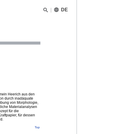
DE
 Erwin Heerich aus den
ion durch inadäquate
reibung von Morphologie,
tliche Materialanalysen
zept für die
aftpapier, für dessen
d.
Top