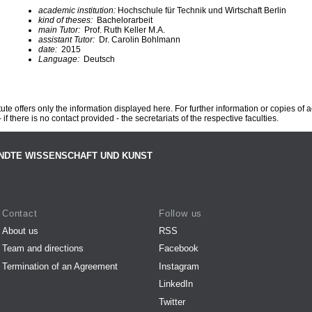
academic institution:
Hochschule für Technik und Wirtschaft Berlin
kind of theses:
Bachelorarbeit
main Tutor:
Prof. Ruth Keller M.A.
assistant Tutor:
Dr. Carolin Bohlmann
date:
2015
Language:
Deutsch
te offers only the information displayed here. For further information or copies of
 if there is no contact provided - the secretariats of the respective faculties.
NDTE WISSENSCHAFT UND KUNST
Contact
Follow us
About us
RSS
Team and directions
Facebook
Termination of an Agreement
Instagram
LinkedIn
Twitter