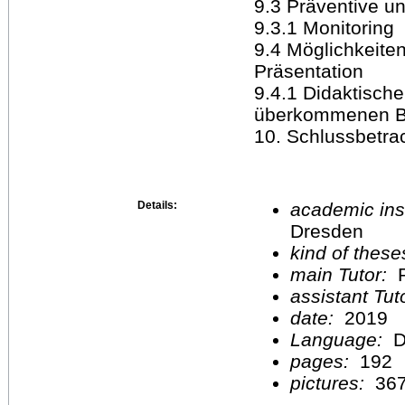
9.3 Präventive 
9.3.1 Monitoring
9.4 Möglichkeite
Präsentation
9.4.1 Didaktische
überkommenen B
10. Schlussbetra
Details:
academic inst
Dresden
kind of these
main Tutor:
P
assistant Tu
date:
2019
Language:
D
pages:
192
pictures:
36