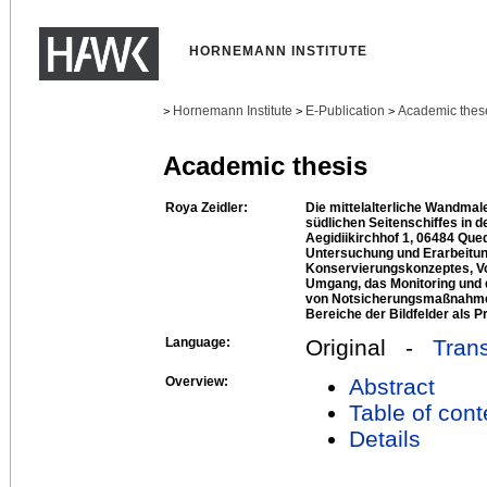
HORNEMANN INSTITUTE
Hornemann Institute
E-Publication
Academic thes
>
>
>
Academic thesis
Roya Zeidler:
Die mittelalterliche Wandmal
südlichen Seitenschiffes in de
Aegidiikirchhof 1, 06484 Que
Untersuchung und Erarbeitun
Konservierungskonzeptes, Vo
Umgang, das Monitoring und 
von Notsicherungsmaßnahme
Bereiche der Bildfelder als Pr
Language:
Original -
Trans
Overview:
Abstract
Table of cont
Details