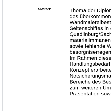
Abstract:
Thema der Diploma
des überkommenen
Wandmalereibest
Seitenschiffes in 
Quedlinburg/Sach
materialimmanent
sowie fehlende W
besorgniserregen
Im Rahmen dieser
Handlungsbedarf 
Konzept erarbeit
Notsicherungsma
Bereiche des Be
zum weiteren Umg
Präsentation sow