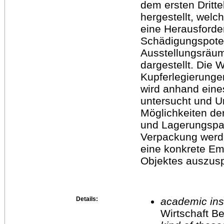
dem ersten Dritte
hergestellt, wel
eine Herausforde
Schädigungspoten
Ausstellungsräum
dargestellt. Die
Kupferlegierungen
wird anhand eine
untersucht und U
Möglichkeiten der
und Lagerungspa
Verpackung werd
eine konkrete Em
Objektes auszus
Details:
academic inst
Wirtschaft Be