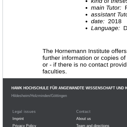
kind of these
main Tutor:
P
assistant Tu
date:
2018
Language:
D
The Hornemann Institute offers
further information or copies o
or - if there is no contact provi
faculties.
HAWK HOCHSCHULE FÜR ANGEWANDTE WISSENSCHAFT UND 
Hildesheim/Holzminden/Göttingen
Legal issues
Contact
Imprint
About us
Privacy Policy
Team and directions