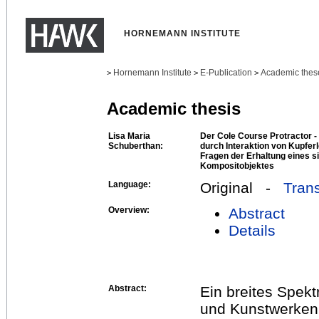
HORNEMANN INSTITUTE
Hornemann Institute
E-Publication
Academic thes
>
>
>
Academic thesis
Lisa Maria
Der Cole Course Protractor -
Schuberthan:
durch Interaktion von Kupferl
Fragen der Erhaltung eines s
Kompositobjektes
Language:
Original -
Trans
Overview:
Abstract
Details
Abstract:
Ein breites Spek
und Kunstwerken