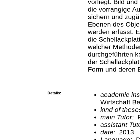
vorliegt. Bild un
die vorrangige A
sichern und zugä
Ebenen des Objekt
werden erfasst. E
die Schellackpla
welcher Methoden
durchgeführten 
der Schellackplat
Form und deren E
Details:
academic inst
Wirtschaft Be
kind of these
main Tutor:
P
assistant Tu
date:
2013
Language:
D