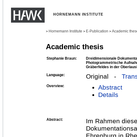
HORNEMANN INSTITUTE
Hornemann Institute
E-Publication
Academic thes
>
>
>
Academic thesis
Stephanie Braun:
Dreidimensionale Dokumentat
Photogrammetrische Aufnahme
Gräberfeldes in der Oberlausi
Language:
Original -
Trans
Overview:
Abstract
Details
Abstract:
Im Rahmen dieses
Dokumentationsar
Ehrenburg in Rhe