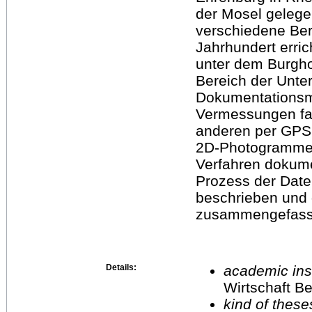
der Mosel gelege
verschiedene Ber
Jahrhundert erri
unter dem Burgho
Bereich der Unte
Dokumentationsm
Vermessungen fa
anderen per GPS 
2D-Photogrammetr
Verfahren dokumen
Prozess der Dat
beschrieben und
zusammengefass
Details:
academic inst
Wirtschaft Be
kind of these