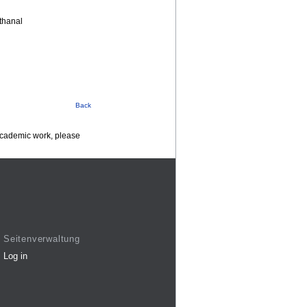
thanal
Back
 academic work, please
Seitenverwaltung
Log in