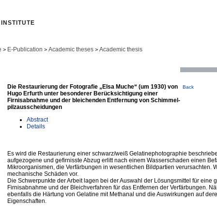
INSTITUTE
e
E-Publication
Academic theses
Academic thesis
>
>
>
Die Restaurierung der Fotografie „Elsa Muche“ (um 1930) von
Back
Hugo Erfurth unter besonderer Berücksichtigung einer
Firnisabnahme und der bleichenden Entfernung von Schimmel-
pilzausscheidungen
Abstract
Details
Es wird die Restaurierung einer schwarz/weiß Gelatinephotographie beschriebe
aufgezogene und gefirnisste Abzug erlitt nach einem Wasserschaden einen Befa
Mikroorganismen, die Verfärbungen in wesentlichen Bildpartien verursachten. W
mechanische Schäden vor.
Die Schwerpunkte der Arbeit lagen bei der Auswahl der Lösungsmittel für eine
Firnisabnahme und der Bleichverfahren für das Entfernen der Verfärbungen. Nä
ebenfalls die Härtung von Gelatine mit Methanal und die Auswirkungen auf der
Eigenschaften.