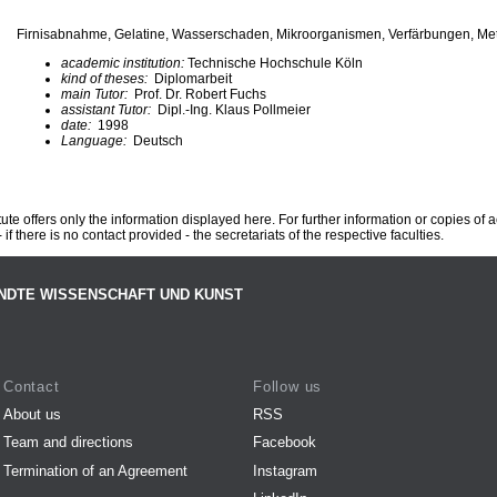
Firnisabnahme, Gelatine, Wasserschaden, Mikroorganismen, Verfärbungen, Me
academic institution:
Technische Hochschule Köln
kind of theses:
Diplomarbeit
main Tutor:
Prof. Dr. Robert Fuchs
assistant Tutor:
Dipl.-Ing. Klaus Pollmeier
date:
1998
Language:
Deutsch
te offers only the information displayed here. For further information or copies of
 if there is no contact provided - the secretariats of the respective faculties.
NDTE WISSENSCHAFT UND KUNST
Contact
Follow us
About us
RSS
Team and directions
Facebook
Termination of an Agreement
Instagram