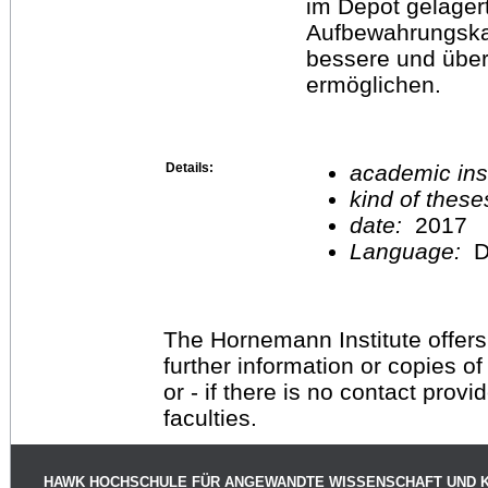
im Depot gelager
Aufbewahrungskar
bessere und über
ermöglichen.
Details:
academic inst
kind of these
date:
2017
Language:
D
The Hornemann Institute offers
further information or copies o
or - if there is no contact provi
faculties.
HAWK HOCHSCHULE FÜR ANGEWANDTE WISSENSCHAFT UND 