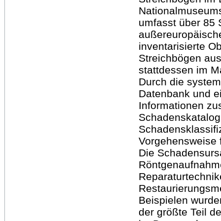
Nationalmuseums
umfasst über 85 
außereuropäische
inventarisierte O
Streichbögen ausg
stattdessen im 
Durch die system
Datenbank und ei
Informationen z
Schadenskatalog 
Schadensklassifiz
Vorgehensweise 
Die Schadensurs
Röntgenaufnahmen
Reparaturtechnik
Restaurierungsm
Beispielen wurde
der größte Teil 