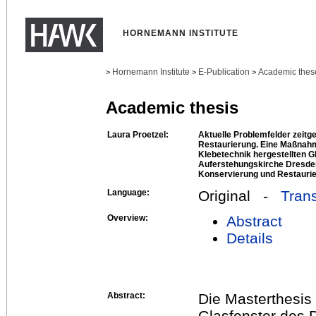
HORNEMANN INSTITUTE
Hornemann Institute
E-Publication
Academic thes
>
>
>
Academic thesis
Laura Proetzel:
Aktuelle Problemfelder zeitg
Restaurierung. Eine Maßnahm
Klebetechnik hergestellten G
Auferstehungskirche Dresde
Konservierung und Restaurie
Language:
Original -
Trans
Overview:
Abstract
Details
Abstract:
Die Masterthesis
Glasfenster des 