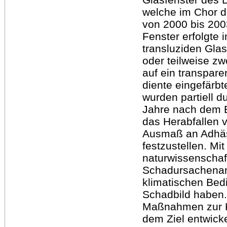
welche im Chor d
von 2000 bis 200
Fenster erfolgte 
transluziden Glas
oder teilweise zw
auf ein transpare
diente eingefärb
wurden partiell d
Jahre nach dem E
das Herabfallen 
Ausmaß an Adhäsi
festzustellen. Mi
naturwissenschaf
Schadursachenanal
klimatischen Bed
Schadbild haben.
Maßnahmen zur K
dem Ziel entwicke