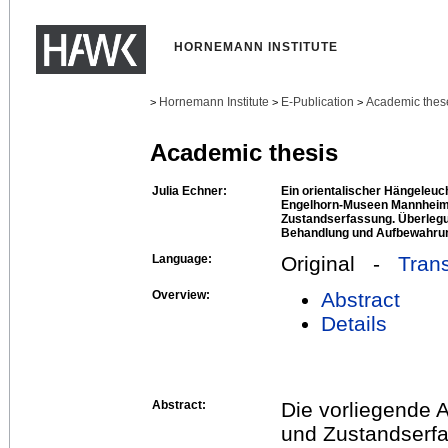
HORNEMANN INSTITUTE
Hornemann Institute
E-Publication
Academic thes
>
>
>
Academic thesis
Julia Echner:
Ein orientalischer Hängeleu
Engelhorn-Museen Mannheim
Zustandserfassung. Überlegu
Behandlung und Aufbewahru
Language:
Original -
Trans
Overview:
Abstract
Details
Abstract:
Die vorliegende A
und Zustandserfa