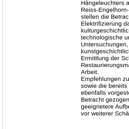
Hängeleuchters 
Reiss-Engelhorn
stellen die Betra
Elektrifizierung d
kulturgeschichtl
technologische u
Untersuchungen, 
kunstgeschichtli
Ermittlung der S
Restaurierungsma
Arbeit.
Empfehlungen zur
sowie die berei
ebenfalls vorgest
Betracht gezogen
geeignetere Auf
vor weiterer Sch