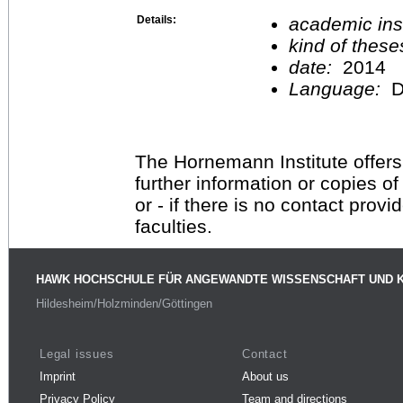
Details:
academic inst
kind of these
date:
2014
Language:
D
The Hornemann Institute offers
further information or copies o
or - if there is no contact provi
faculties.
HAWK HOCHSCHULE FÜR ANGEWANDTE WISSENSCHAFT UND 
Hildesheim/Holzminden/Göttingen
Legal issues
Contact
Imprint
About us
Privacy Policy
Team and directions