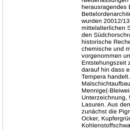
herausragendes Be
Bettelordenarchi
wurden 20012/13 
mittelalterlichen
den Südchorschra
historische Rech
chemische und m
vorgenommen um B
Entstehungszeit 
darauf hin dass e
Tempera handelt
Malschichtaufbau:
Mennige(-Bleiweiß
Unterzeichnung, 5
Lasuren. Aus de
zunächst die Pig
Ocker, Kupfergrü
Kohlenstoffschwa