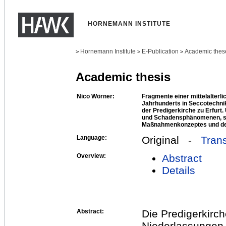
HORNEMANN INSTITUTE
Hornemann Institute
E-Publication
Academic thes
>
>
>
Academic thesis
Nico Wörner:
Fragmente einer mittelalterl
Jahrhunderts in Seccotechni
der Predigerkirche zu Erfurt
und Schadensphänomenen, so
Maßnahmenkonzeptes und de
Language:
Original -
Trans
Overview:
Abstract
Details
Abstract:
Die Predigerkirche
Niederlassungen