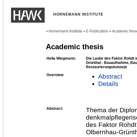
HORNEMANN INSTITUTE
Hornemann Institute
E-Publication
Academic thes
>
>
>
Academic thesis
Hella Wiegmann:
Die Laube des Faktor Rohdt
Grünthal - Bauaufnahme, Ba
Restaurierungskonzept
Overview:
Abstract
Details
Abstract:
Thema der Diploma
denkmalpflegeris
des Faktor Rohdt
Olbernhau-Grünth