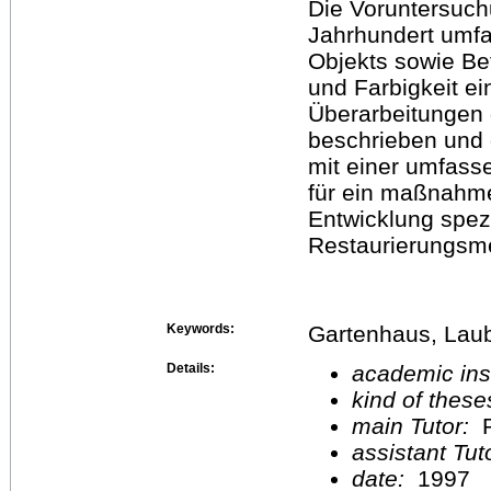
Die Voruntersuc
Jahrhundert umfa
Objekts sowie Be
und Farbigkeit e
Überarbeitungen
beschrieben und 
mit einer umfas
für ein maßnahm
Entwicklung spez
Restaurierungsm
Keywords:
Gartenhaus, Lau
Details:
academic inst
kind of these
main Tutor:
P
assistant Tu
date:
1997