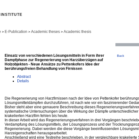
INSTITUTE
e
E-Publication
Academic theses
Academic thesis
>
>
>
Einsatz von verschiedenen Lösungsmitteln in Form ihrer
Back
Dampfphase zur Regenerierung von Harzüberzügen auf
Holzobjekten - Neue Ansätze zu Pettenkofers Idee der
berührungsfreien Behandlung von Firnissen
Abstract
Details
Die Regenerierung von Harzfirnissen nach der Idee von Pettenkofer berührungsf
Lösungsmitteldämpfen durchzuführen, ist nach wie vor ein faszinierender Geda
Bisher steht aber eine genauere Beschreibung dieses Regenerierungsverfahre
systematische Untersuchungen über die Wirkung der Dämpfe unterschiedlicher 
krakelierten Harzfilm fehlen bis heute.
In dieser Arbeit wird das Regenerierungsverfahren in drei Vorgängen beschrieb
Verdampfung des Lösungsmittels, der Lösungsprozess und der Trocknungsproz
Regenerierung. Dabei werden die diese Vorgänge beeinflussenden Lösungsmit
Harzeigenschaften herausgearbeitet.
Anschließend wird eine Testreihe beschrieben, in der vergleichbare krakelierte 