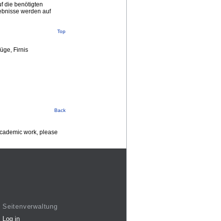
f die benötigten
gebnisse werden auf
Top
üge, Firnis
Back
 academic work, please
Seitenverwaltung
Log in