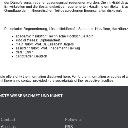
der Dämpfe verschiedener Lösungsmittel regeneriert wurden. Die im Hinblick au
Einwirkzeiten und die Beständigkeit der regenerierten Harzfilme ermittelten Er
Grundlage der im theoretischen Teil besprochenen Eigenschaften diskutiert.
Pettenkofer, Regenerierung, Lösemitteldämpfe, Sandarak, Harzfilme, Harzüberz
academic institution:
Technische Hochschule Köln
kind of theses:
Diplomarbeit
main Tutor:
Prof. Dr. Elisabeth Jägers
assistant Tutor:
Prof. Friedemann Hellwig
date:
1997
Language:
Deutsch
te offers only the information displayed here. For further information or copies of
 if there is no contact provided - the secretariats of the respective faculties.
NDTE WISSENSCHAFT UND KUNST
Contact
Follow us
About us
RSS