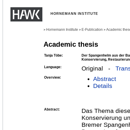
HORNEMANN INSTITUTE
Hornemann Institute
E-Publication
Academic thes
>
>
>
Academic thesis
Tanja Töbe:
Der Spangenhelm aus der Ba
Konservierung, Restaurierun
Language:
Original -
Trans
Overview:
Abstract
Details
Abstract:
Das Thema dieser
Konservierung un
Bremer Spangenh