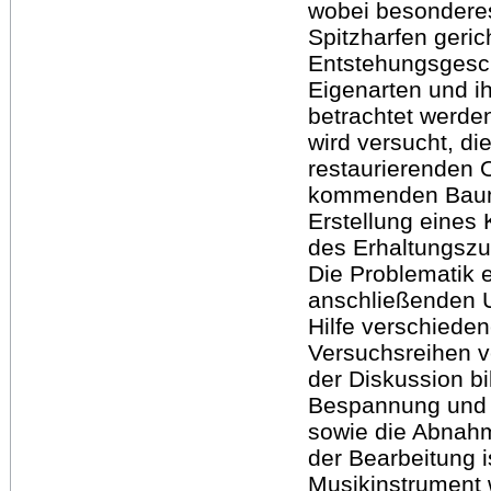
wobei besondere
Spitzharfen gerich
Entstehungsgesch
Eigenarten und i
betrachtet werde
wird versucht, di
restaurierenden 
kommenden Baumei
Erstellung eines
des Erhaltungszu
Die Problematik 
anschließenden U
Hilfe verschiede
Versuchsreihen v
der Diskussion bi
Bespannung und e
sowie die Abnahm
der Bearbeitung i
Musikinstrument 