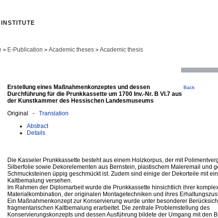
INSTITUTE
e
E-Publication
Academic theses
Academic thesis
>
>
>
Erstellung eines Maßnahmenkonzeptes und dessen
Back
Durchführung für die Prunkkassette um 1700 Inv.‐Nr. B VI.7 aus
der Kunstkammer des Hessischen Landesmuseums
Original -
Translation
Abstract
Details
Die Kasseler Prunkkassette besteht aus einem Holzkorpus, der mit Polimentver
Silberfolie sowie Dekorelementen aus Bernstein, plastischem Maleremail und g
Schmucksteinen üppig geschmückt ist. Zudem sind einige der Dekorteile mit ei
Kaltbemalung versehen.
Im Rahmen der Diplomarbeit wurde die Prunkkassette hinsichtlich ihrer komple
Materialkombination, der originalen Montagetechniken und ihres Erhaltungszus
Ein Maßnahmenkonzept zur Konservierung wurde unter besonderer Berücksich
fragmentarischen Kaltbemalung erarbeitet. Die zentrale Problemstellung des
Konservierungskonzepts und dessen Ausführung bildete der Umgang mit den B