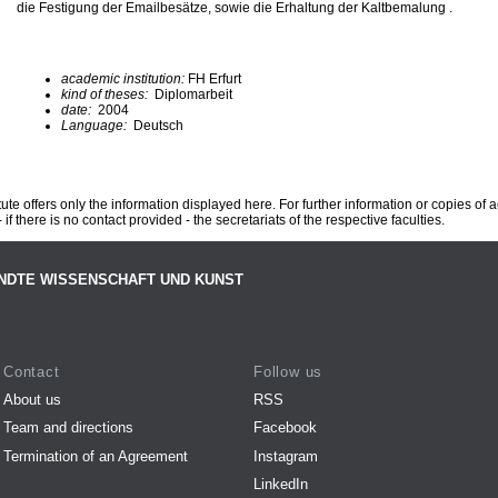
die Festigung der Emailbesätze, sowie die Erhaltung der Kaltbemalung .
academic institution:
FH Erfurt
kind of theses:
Diplomarbeit
date:
2004
Language:
Deutsch
te offers only the information displayed here. For further information or copies of
 if there is no contact provided - the secretariats of the respective faculties.
NDTE WISSENSCHAFT UND KUNST
Contact
Follow us
About us
RSS
Team and directions
Facebook
Termination of an Agreement
Instagram
LinkedIn