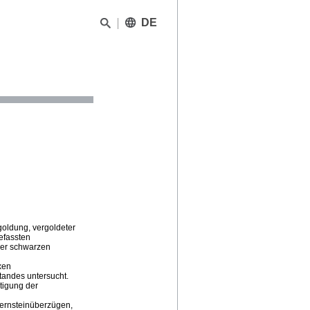
DE
goldung, vergoldeter
efassten
ner schwarzen
xen
tandes untersucht.
tigung der
ernsteinüberzügen,