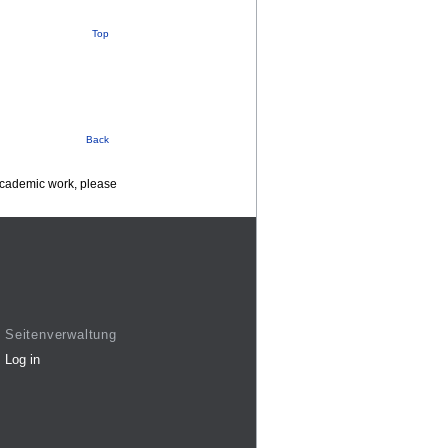
Top
Back
 academic work, please
Seitenverwaltung
Log in