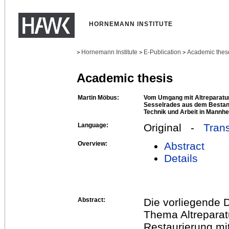
HORNEMANN INSTITUTE
Hornemann Institute
E-Publication
Academic thes
>
>
>
Academic thesis
Martin Möbus:
Vom Umgang mit Altreparatur
Sesselrades aus dem Besta
Technik und Arbeit in Mannhe
Language:
Original -
Trans
Overview:
Abstract
Details
Abstract:
Die vorliegende D
Thema Altreparat
Restaurierung mi