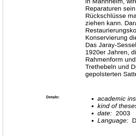
in Mannheim, wird
Reparaturen sei
Rückschlüsse man
ziehen kann. Dara
Restaurierungskon
Konservierung die
Das Jaray‐Sessel
1920er Jahren, di
Rahmenform und e
Trethebeln und D
gepolsterten Sat
Details:
academic inst
kind of these
date:
2003
Language:
D