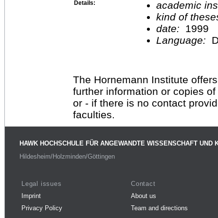
Details:
academic inst
kind of these
date:
1999
Language:
D
The Hornemann Institute offers
further information or copies o
or - if there is no contact provi
faculties.
HAWK HOCHSCHULE FÜR ANGEWANDTE WISSENSCHAFT UND 
Hildesheim/Holzminden/Göttingen
Legal issues
Contact
Imprint
About us
Privacy Policy
Team and directions