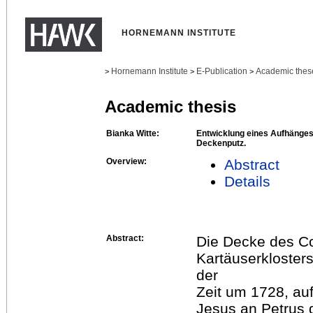
HORNEMANN INSTITUTE
Hornemann Institute
E-Publication
Academic thes
>
>
>
Academic thesis
Bianka Witte:
Entwicklung eines Aufhänges
Deckenputz.
Overview:
Abstract
Details
Abstract:
Die Decke des C
Kartäuserklosters
der
Zeit um 1728, au
Jesus an Petrus d