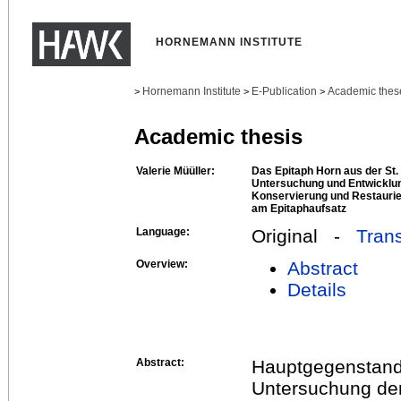
HORNEMANN INSTITUTE
Hornemann Institute
E-Publication
Academic thes
>
>
>
Academic thesis
Valerie Müüller:
Das Epitaph Horn aus der St. 
Untersuchung und Entwicklun
Konservierung und Restaurie
am Epitaphaufsatz
Language:
Original -
Trans
Overview:
Abstract
Details
Abstract:
Hauptgegenstand 
Untersuchung der