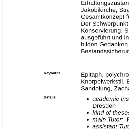
Erhaltungszustan
Jakobikirche, Str
Gesamtkonzept fü
Der Schwerpunkt d
Konservierung. S
ausgeführt und in
bilden Gedanken 
Bestandssicherung
Keywords:
Epitaph, polychro
Knorpelwerkstil, 
Sandelung, Zach
Details:
academic inst
Dresden
kind of these
main Tutor:
P
assistant Tu