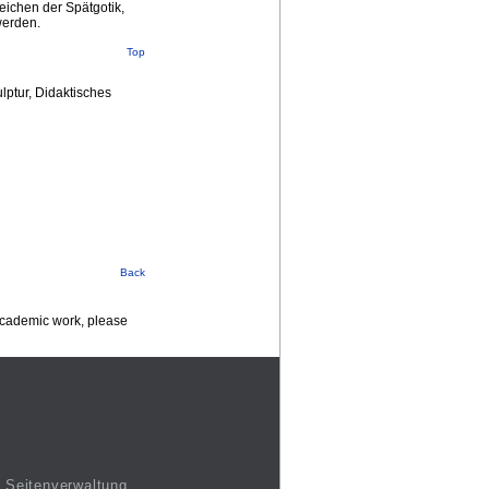
eichen der Spätgotik,
werden.
Top
lptur, Didaktisches
Back
 academic work, please
Seitenverwaltung