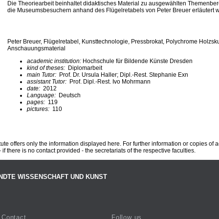
Die Theoriearbeit beinhaltet didaktisches Material zu ausgewählten Themenber
die Museumsbesuchern anhand des Flügelretabels von Peter Breuer erläutert 
Peter Breuer, Flügelretabel, Kunsttechnologie, Pressbrokat, Polychrome Holzsku
Anschauungsmaterial
academic institution:
Hochschule für Bildende Künste Dresden
kind of theses:
Diplomarbeit
main Tutor:
Prof. Dr. Ursula Haller; Dipl.-Rest. Stephanie Exn
assistant Tutor:
Prof. Dipl.-Rest. Ivo Mohrmann
date:
2012
Language:
Deutsch
pages:
119
pictures:
110
te offers only the information displayed here. For further information or copies of
 if there is no contact provided - the secretariats of the respective faculties.
NDTE WISSENSCHAFT UND KUNST
Contact
Follow us