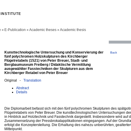
INSTITUTE
e
E-Publication
Academic theses
Academic thesis
>
>
>
Kunsttechnologische Untersuchung und Konservierung der
Back
fünf polychromen Holzskulpturen des Kirchberger
Flügelretabels (1521) von Peter Breuer, Stadt- und
Bergbaumuseum Freiberg / Didaktische Vermittlung
ausgewählter Fasstechniken der Skulpturen aus dem
Kirchberger Retabel von Peter Breuer
Original -
Translation
Abstract
Details
Die Diplomarbeit befasst sich mit den fünf polychromen Skulpturen des spätgot
Flügelretabels von Peter Breuer. Die kunsttechnologischen Untersuchungen der
in Hinblick auf Holztechnik und Fasstechnik dargestellt. Insbesondere wird auf
Zusammensetzung der Pressbrokatapplikationen eingegangen. Auf der Grundl
erfolgt die Konzepterstellung. Die Erhaltung des nahezu unberührten, gealterte
Mittelpunkt.