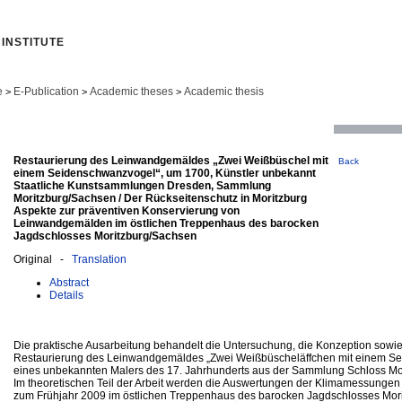
INSTITUTE
e
E-Publication
Academic theses
Academic thesis
>
>
>
Restaurierung des Leinwandgemäldes „Zwei Weißbüschel mit
Back
einem Seidenschwanzvogel“, um 1700, Künstler unbekannt
Staatliche Kunstsammlungen Dresden, Sammlung
Moritzburg/Sachsen / Der Rückseitenschutz in Moritzburg
Aspekte zur präventiven Konservierung von
Leinwandgemälden im östlichen Treppenhaus des barocken
Jagdschlosses Moritzburg/Sachsen
Original -
Translation
Abstract
Details
Die praktische Ausarbeitung behandelt die Untersuchung, die Konzeption sowi
Restaurierung des Leinwandgemäldes „Zwei Weißbüscheläffchen mit einem S
eines unbekannten Malers des 17. Jahrhunderts aus der Sammlung Schloss Mo
Im theoretischen Teil der Arbeit werden die Auswertungen der Klimamessungen
zum Frühjahr 2009 im östlichen Treppenhaus des barocken Jagdschlosses Mor