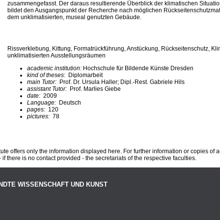
zusammengefasst. Der daraus resultierende Überblick der klimatischen Situat
bildet den Ausgangspunkt der Recherche nach möglichen Rückseitenschutzmate
dem unklimatisierten, museal genutzten Gebäude.
Rissverklebung, Kittung, Formatrückführung, Anstückung, Rückseitenschutz, K
unklimatisierten Ausstellungsräumen
academic institution:
Hochschule für Bildende Künste Dresden
kind of theses:
Diplomarbeit
main Tutor:
Prof. Dr. Ursula Haller; Dipl.-Rest. Gabriele Hils
assistant Tutor:
Prof. Marlies Giebe
date:
2009
Language:
Deutsch
pages:
120
pictures:
78
te offers only the information displayed here. For further information or copies of
 if there is no contact provided - the secretariats of the respective faculties.
NDTE WISSENSCHAFT UND KUNST