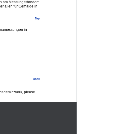
ion am Messungsstandort
rialien für Gemälde in
Top
limamessungen in
Back
 academic work, please