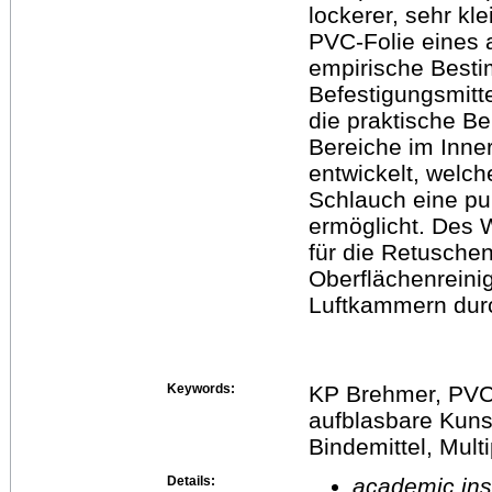
lockerer, sehr kl
PVC-Folie eines 
empirische Best
Befestigungsmittel
die praktische B
Bereiche im Inne
entwickelt, welc
Schlauch eine pu
ermöglicht. Des 
für die Retusche
Oberflächenreini
Luftkammern durc
Keywords:
KP Brehmer, PVC-
aufblasbare Kuns
Bindemittel, Multi
Details:
academic inst