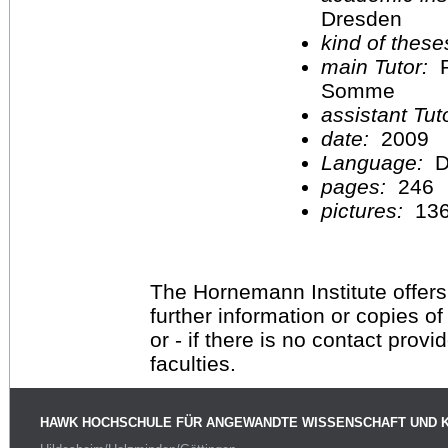
Dresden
kind of these
main Tutor:
P
Somme
assistant Tu
date:
2009
Language:
D
pages:
246
pictures:
13
The Hornemann Institute offers
further information or copies o
or - if there is no contact provi
faculties.
HAWK HOCHSCHULE FÜR ANGEWANDTE WISSENSCHAFT UND 