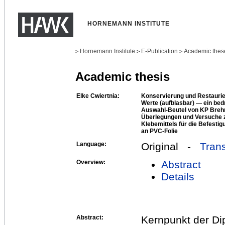
HORNEMANN INSTITUTE
Hornemann Institute
E-Publication
Academic thes
>
>
>
Academic thesis
Elke Cwiertnia:
Konservierung und Restauri
Werte (aufblasbar) ― ein bed
Auswahl-Beutel von KP Breh
Überlegungen und Versuche 
Klebemittels für die Befesti
an PVC-Folie
Language:
Original -
Trans
Overview:
Abstract
Details
Abstract:
Kernpunkt der Di