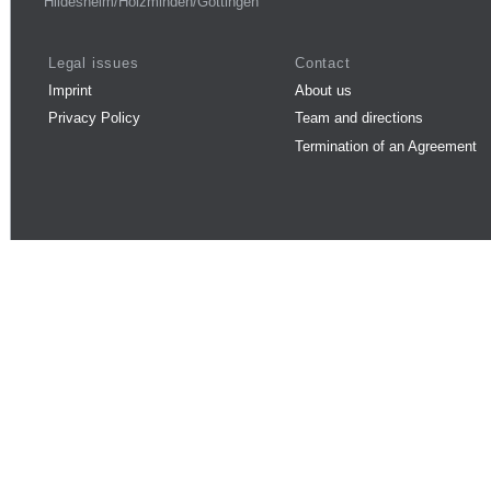
Hildesheim/Holzminden/Göttingen
Legal issues
Contact
Imprint
About us
Privacy Policy
Team and directions
Termination of an Agreement