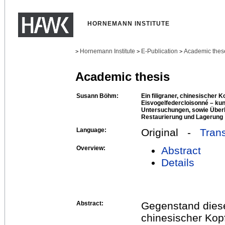
HORNEMANN INSTITUTE
Hornemann Institute
E-Publication
Academic thes
>
>
>
Academic thesis
Susann Böhm:
Ein filigraner, chinesischer
Eisvogelfedercloisonné – ku
Untersuchungen, sowie Über
Restaurierung und Lagerung
Language:
Original -
Trans
Overview:
Abstract
Details
Abstract:
Gegenstand dieser
chinesischer Ko