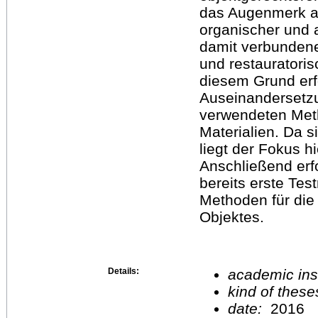
das Augenmerk a
organischer und 
damit verbundene
und restauratori
diesem Grund erfo
Auseinandersetzu
verwendeten Meth
Materialien. Da s
liegt der Fokus h
Anschließend erf
bereits erste Tes
Methoden für die
Objektes.
Details:
academic inst
kind of these
date:
2016