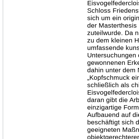
Eisvogelfederclo
Schloss Friedens
sich um ein origi
der Masterthesis
zuteilwurde. Da n
zu dem kleinen 
umfassende kunst
Untersuchungen du
gewonnenen Erken
dahin unter dem
„Kopfschmuck ein
schließlich als 
Eisvogelfedercloi
daran gibt die Ar
einzigartige For
Aufbauend auf di
beschäftigt sich d
geeigneten Maßn
objektgerechtere