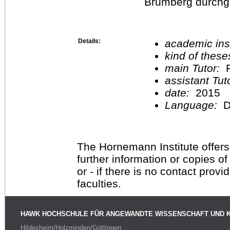
Brumberg durchge
Details:
academic inst
kind of these
main Tutor:
P
assistant Tu
date:
2015
Language:
D
The Hornemann Institute offers
further information or copies o
or - if there is no contact provi
faculties.
HAWK HOCHSCHULE FÜR ANGEWANDTE WISSENSCHAFT UND 
Hildesheim/Holzminden/Göttingen