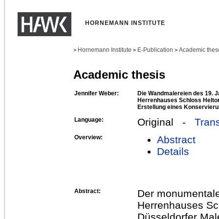
HORNEMANN INSTITUTE
Hornemann Institute
E-Publication
Academic thes
>
>
>
Academic thesis
Jennifer Weber:
Die Wandmalereien des 19. J
Herrenhauses Schloss Heltor
Erstellung eines Konservier
Language:
Original -
Trans
Overview:
Abstract
Details
Abstract:
Der monumentale 
Herrenhauses Sch
Düsseldorfer Mal