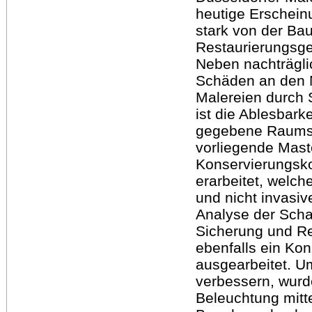
heutige Erschein
stark von der Ba
Restaurierungsge
Neben nachträgli
Schäden an den M
Malereien durch
ist die Ablesbark
gegebene Raumsit
vorliegende Mast
Konservierungsk
erarbeitet, welch
und nicht invasi
Analyse der Sch
Sicherung und Re
ebenfalls ein Ko
ausgearbeitet. U
verbessern, wurd
Beleuchtung mitt