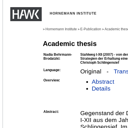
HORNEMANN INSTITUTE
Hornemann Institute
E-Publication
Academic thes
>
>
>
Academic thesis
Nadia Behrmann-
Stahlweg I-XII (2007) - von 
Brodatzki:
Strategien der Erhaltung ein
Christoph Schlingensief
Language:
Original -
Trans
Overview:
Abstract
Details
Abstract:
Gegenstand der D
I-XII aus dem Jah
Schlingensief. Im