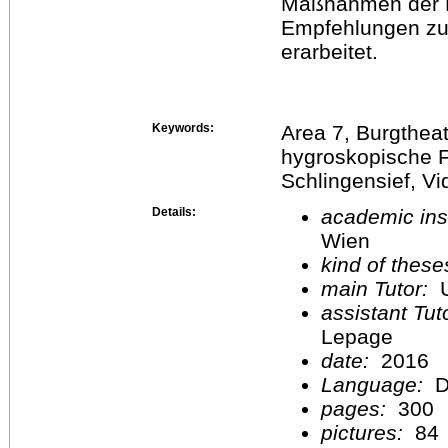
Maßnahmen der K
Empfehlungen zu
erarbeitet.
Keywords:
Area 7, Burgtheat
hygroskopische F
Schlingensief, V
Details:
academic inst
Wien
kind of these
main Tutor:
U
assistant Tu
Lepage
date:
2016
Language:
D
pages:
300
pictures:
84