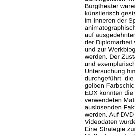
Burgtheater ware
künstlerisch ges
im Inneren der S
animatographisch
auf ausgedehnte
der Diplomarbeit 
und zur Werkbio
werden. Der Zust
und exemplarisch
Untersuchung hin
durchgeführt, di
gelben Farbschic
EDX konnten die f
verwendeten Mater
auslösenden Fakto
werden. Auf DVD 
Videodaten wurde
Eine Strategie z