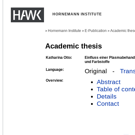
HORNEMANN INSTITUTE
Hornemann Institute
E-Publication
Academic thes
>
>
>
Academic thesis
Katharina Otto:
Einfluss einer Plasmabehand
und Farbstoffe
Language:
Original -
Trans
Overview:
Abstract
Table of cont
Details
Contact