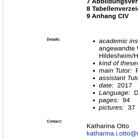
7 Abbildungsver
8 Tabellenverzei
9 Anhang CIV
Details:
academic inst
angewandte 
Hildesheim/H
kind of these
main Tutor:
P
assistant Tu
date:
2017
Language:
D
pages:
94
pictures:
37
Contact:
Katharina Otto
katharina.i.otto@