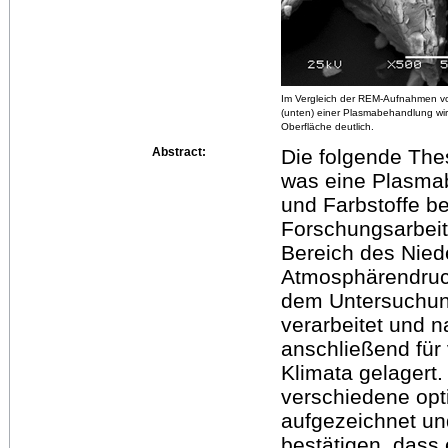
Im Vergleich der REM-Aufnahmen v
(unten) einer Plasmabehandlung wir
Oberfläche deutlich.
Abstract:
Die folgende The
was eine Plasma
und Farbstoffe be
Forschungsarbei
Bereich des Nied
Atmosphärendruc
dem Untersuchun
verarbeitet und 
anschließend für
Klimata gelagert
verschiedene opt
aufgezeichnet un
bestätigen, dass