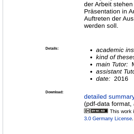
der Arbeit stehe
Präsentation in 
Auftreten der Au
werden soll.
Details:
academic inst
kind of these
main Tutor:
M
assistant Tu
date:
2016
Download:
detailed summar
(pdf-data format,
This work 
3.0 Germany License
.