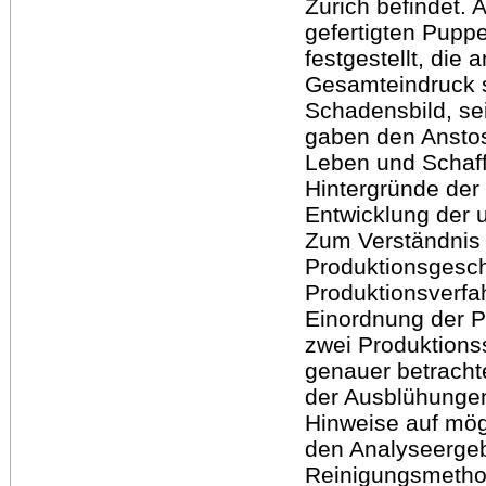
Zürich befindet. 
gefertigten Pup
festgestellt, die
Gesamteindruck s
Schadensbild, s
gaben den Anstoss
Leben und Schaff
Hintergründe der
Entwicklung der 
Zum Verständnis d
Produktionsgeschi
Produktionsverfah
Einordnung der P
zwei Produktions
genauer betracht
der Ausblühungen
Hinweise auf mög
den Analyseerge
Reinigungsmetho