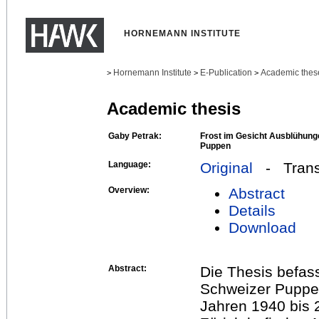
HORNEMANN INSTITUTE
Hornemann Institute
E-Publication
Academic thes
>
>
>
Academic thesis
Gaby Petrak:
Frost im Gesicht Ausblühung
Puppen
Language:
Original
- Transl
Overview:
Abstract
Details
Download
Abstract:
Die Thesis befas
Schweizer Puppe
Jahren 1940 bis 2