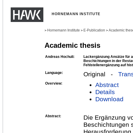
HORNEMANN INSTITUTE
Hornemann Institute
E-Publication
Academic thes
>
>
>
Academic thesis
Andreas Hochuli:
Lackergänzung Ansätze für 
Beschichtungen in der Resta
Fehlstellenergänzung auf his
Language:
Original -
Trans
Overview:
Abstract
Details
Download
Abstract:
Die Ergänzung vo
Beschichtungen st
Herausforderung d