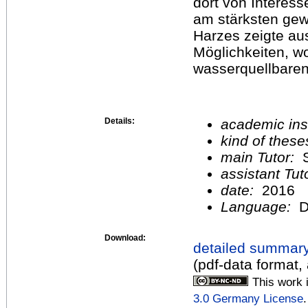
dort von Interess
am stärksten gewi
Harzes zeigte aus
Möglichkeiten, wo
wasserquellbaren
Details:
academic inst
kind of these
main Tutor:
S
assistant Tu
date:
2016
Language:
D
Download:
detailed summar
(pdf-data format,
This work 
3.0 Germany License
.