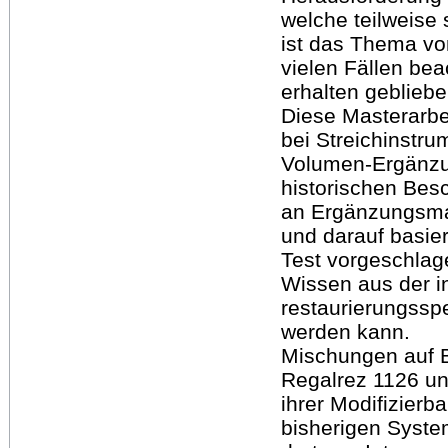
welche teilweise 
ist das Thema von
vielen Fällen be
erhalten gebliebe
Diese Masterarbei
bei Streichinstr
Volumen-Ergänzun
historischen Bes
an Ergänzungsmat
und darauf basie
Test vorgeschlag
Wissen aus der i
restaurierungssp
werden kann.
Mischungen auf B
Regalrez 1126 un
ihrer Modifizierba
bisherigen Syst