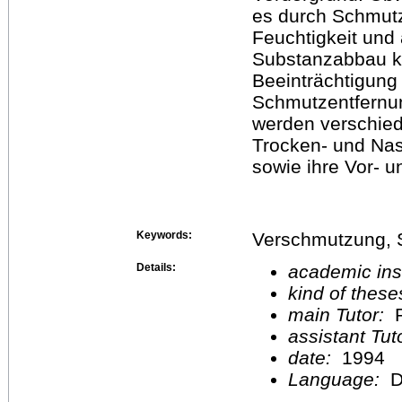
es durch Schmutz
Feuchtigkeit und
Substanzabbau k
Beeinträchtigung
Schmutzentfernun
werden verschied
Trocken- und Nas
sowie ihre Vor- 
Keywords:
Verschmutzung, 
Details:
academic inst
kind of these
main Tutor:
P
assistant Tu
date:
1994
Language:
D