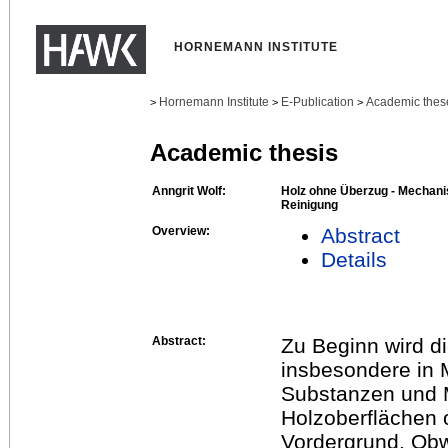
HORNEMANN INSTITUTE
Hornemann Institute
E-Publication
Academic thes
>
>
>
Academic thesis
Anngrit Wolf:
Holz ohne Überzug - Mechan
Reinigung
Overview:
Abstract
Details
Abstract:
Zu Beginn wird d
insbesondere in 
Substanzen und 
Holzoberflächen 
Vordergrund. Obw