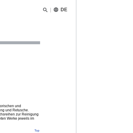
DE
torischen und
ung und Retusche.
chsreihen zur Reinigung
eten Werke jeweils im
Top