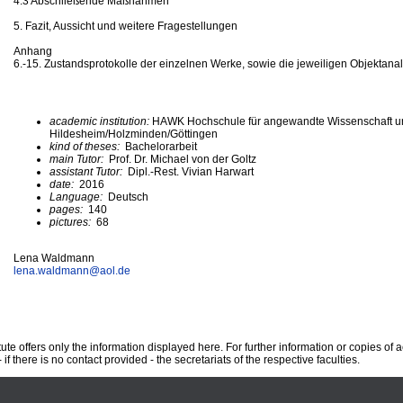
4.3 Abschließende Maßnahmen
5. Fazit, Aussicht und weitere Fragestellungen
Anhang
6.-15. Zustandsprotokolle der einzelnen Werke, sowie die jeweiligen Objektana
academic institution:
HAWK Hochschule für angewandte Wissenschaft u
Hildesheim/Holzminden/Göttingen
kind of theses:
Bachelorarbeit
main Tutor:
Prof. Dr. Michael von der Goltz
assistant Tutor:
Dipl.-Rest. Vivian Harwart
date:
2016
Language:
Deutsch
pages:
140
pictures:
68
Lena Waldmann
lena.waldmann@
aol.de
te offers only the information displayed here. For further information or copies of
 if there is no contact provided - the secretariats of the respective faculties.