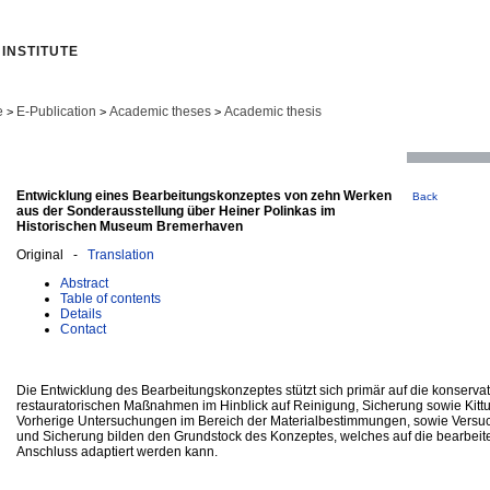
INSTITUTE
e
E-Publication
Academic theses
Academic thesis
>
>
>
Entwicklung eines Bearbeitungskonzeptes von zehn Werken
Back
aus der Sonderausstellung über Heiner Polinkas im
Historischen Museum Bremerhaven
Original -
Translation
Abstract
Table of contents
Details
Contact
Die Entwicklung des Bearbeitungskonzeptes stützt sich primär auf die konserva
restauratorischen Maßnahmen im Hinblick auf Reinigung, Sicherung sowie Kitt
Vorherige Untersuchungen im Bereich der Materialbestimmungen, sowie Versu
und Sicherung bilden den Grundstock des Konzeptes, welches auf die bearbeit
Anschluss adaptiert werden kann.