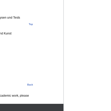
lysen und Tests
Top
nd Kunst
Back
 academic work, please